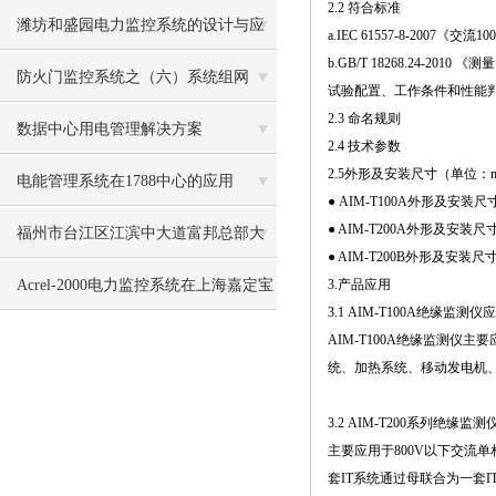
2.2 符合标准
介绍
潍坊和盛园电力监控系统的设计与应
a.IEC 61557-8-20
b.GB/T 18268.24-2
用
防火门监控系统之（六）系统组网
试验配置、工作条件和性能
2.3 命名规则
数据中心用电管理解决方案
2.4 技术参数
2.5外形及安装尺寸（单位：
电能管理系统在1788中心的应用
● AIM-T100A外形及安装
● AIM-T200A外形及安装
福州市台江区江滨中大道富邦总部大
● AIM-T200B外形及安装尺
楼远程预付费系统的设计与应用
Acrel-2000电力监控系统在上海嘉定宝
3.产品应用
3.1 AIM-T100A绝缘监测仪
龙城市广场项目的应用
AIM-T100A绝缘监测
统、加热系统、移动发电机、
3.2 AIM-T200系列绝缘监
主要应用于800V以下交流
套IT系统通过母联合为一套