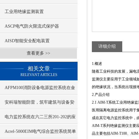
工业用绝缘监测装置
ASCP电气防火限流式保护器
AISD智能安全配电装置
详细介绍
查看更多 >>
1.概述
相关文章
随着工业科技的发展，漏电流
RELEVANT ARTICLES
监测仪主要应用于工业领域
的绝缘状况，当系统出现接
AFPM100消防设备电源监控系统在金
2.产品介绍
冠项目中的应用
安科瑞智能防雷，筑牢建筑与设备安
2.1 AIM-T系统工业用绝缘
医用隔离电源监控系统用于
全防线
电力监控系统在六二三所201-202的应
成在其它电力监控系统中，
AIM-T系列绝缘监测仪主
用
Acrel-5000EIM电气综合监控系统简单
品主要包括AIM-T100、