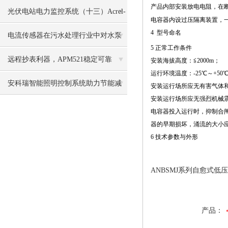
产品内部安装放电电阻，在断
应用
光伏电站电力监控系统（十三）Acrel-
电容器内设过压隔离装置，
4 型号命名
2000光伏监测系统
电流传感器在污水处理行业中对水泵
5 正常工作条件
运行的监测应用
远程抄表利器，APM521稳定可靠
安装海拔高度：≦2000m；
运行环境温度：-25℃～+50
安科瑞智能照明控制系统助力节能减
安装运行场所应无有害气体
安装运行场所应无强烈机械
排碳达峰碳中和 时丽花
电容器投入运行时，抑制合
器的早期损坏，涌流的大小应
6 技术参数与外形
ANBSMJ系列自愈式
产品：