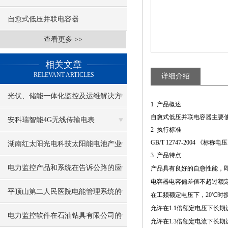
自愈式低压并联电容器
查看更多 >>
相关文章
RELEVANT ARTICLES
详细介绍
光伏、储能一体化监控及运维解决方
1 产品概述
自愈式低压并联电容器主要
案
安科瑞智能4G无线传输电表
2 执行标准
ADW300/4G
GB/T 12747-2004 
湖南红太阳光电科技太阳能电池产业
3 产品特点
园项目电气火灾监控系统的研究与应
电力监控产品和系统在告诉公路的应
产品具有良好的自愈性能，
电容器电容偏差值不超过额定
用
用
平顶山第二人民医院电能管理系统的
在工频额定电压下，20℃时损
允许在1.1倍额定电压下长期
设计与应用
电力监控软件在石油钻具有限公司的
允许在1.3倍额定电流下长期