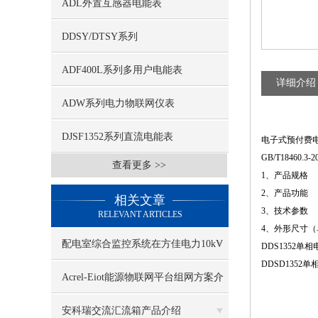
ADL外置互感器电能表
DDSY/DTSY系列
ADF400L系列多用户电能表
详细介绍
ADW系列电力物联网仪表
DJSF1352系列直流电能表
电子式预付费电
GB/T1846
查看更多 >>
1、产品规格
2、产品功能
相关文章
3、技术参数
RELEVANT ARTICLES
4、外形尺寸（
配电室综合监控系统在方佳电力10kV
DDS1352单
DDSD1352
预制舱中的应用
Acrel-Eiot能源物联网平台组网方案介
绍
安科瑞交流汇流箱产品介绍