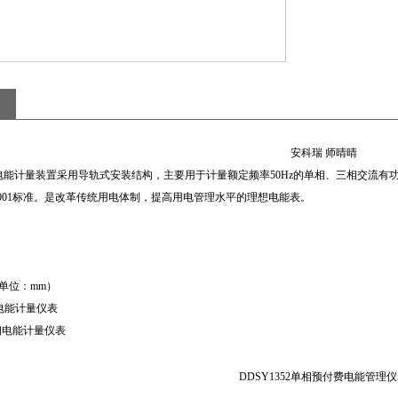
安科瑞 师晴晴
能计量装置采用导轨式安装结构，主要用于计量额定频率50Hz的单相、三相交流有功
0.3-2001标准。是改革传统用电体制，提高用电管理水平的理想电能表。
单位：mm）
相电能计量仪表
单相电能计量仪表
DDSY1352单相预付费电能管理