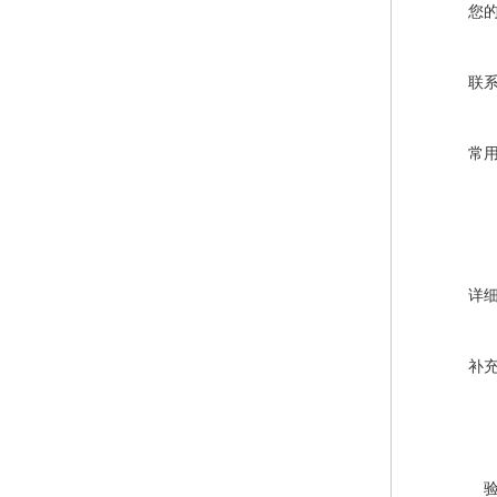
您
联
常
详
补