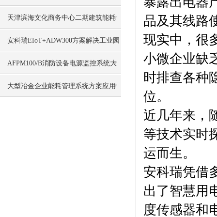
暴露出电器
品及其线路
天津滨海文化商务中心二期建筑能耗
现实中，很
监测系统设计及应用
安科瑞EIoT+ADW300方案解决工业园
小微企业缺
区传统方案布线难、成本高、响应慢
AFPM100/B消防设备电源监控系统大
时排查各种
连吉祥e家项目的应用
大型冶金企业能耗管理系统方案应用
位。
分析
近几年来，
等技术实时
运而生。
安科瑞凭借
出了智慧用
度传感器和