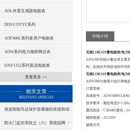
ADL外置互感器电能表
DDSY/DTSY系列
详细介绍
ADF400L系列多用户电能表
ADW系列电力物联网仪表
无线LORA计量电能表/电力
ADW300无线计量仪表主
DJSF1352系列直流电能表
内，实现对不同区域和不同
无线LORA计量电能表/电力
查看更多 >>
ADW300方便用户进行用
订货范例：
相关文章
具体型号：ADW300W-LR/K
RELEVANT ARTICLES
技术要求：额定电流3×1.5(6)A
挑选智能马达保护器遵循的依据和综
通讯协议：C:RS485通讯；LR :
辅助电源：AC220V
合考虑因素
防火门监控系统之（六）系统组网
接线方式