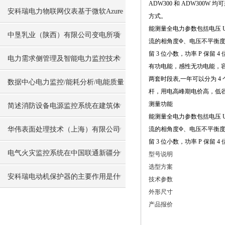
ADW300 和 ADW30
安科瑞电力物联网仪表基于微软Azure
方式。
能测量全电力参数包括电压 U
对接海外电力平台
中垦乳业（陕西）有限公司变电所项
流的相角度Φ、电压不平衡度
留 3 位小数，功率 P 保留 4
目电力监控系统的设计及应用
电力需求侧管理及智能电力监控技术
有功电能，感性无功电能，容
两套时段表,一
年可以分为 4 
在石油化工行业错峰限电中应用
数据中心电力监控/能耗分析/电能质量
杆，用电高峰期电价高，低
测量功能
监测治理
简述消防设备电源监控系统在建筑体
能测量全电力参数包括电压 U
系中的设计
华伟表面处理技术（上海）有限公司
流的相角度Φ、电压不平衡度
留 3 位小数，功率 P 保留 4
电力监控系统的设计与应用
电气火灾监控系统在中国联通新疆分
型号说明
选型方案
公司经济开发区核心机房楼项目的应
安科瑞电动机保护器的主要作用是什
技术参数
外形尺寸
用
么
产品报价