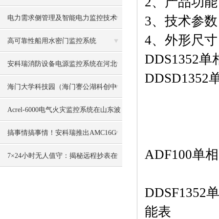
2、产品功能
理平台助力公共机构降碳增效
3、技术参数
电力需求侧管理及智能电力监控技术
4、外形尺寸
在纺织行业错峰限电中的应用
高可靠性船用水密门监控系统
DDS135
安科瑞消防设备电源监控系统在河北
DDSD135
唐山普洛斯物流园项目中的应用
海门大学科技园（海门謇公湖科创中
心） 建筑能耗监测系统的应用
Acrel-6000电气火灾监控系统在山东波
司登的应用
搞事情搞事情！安科瑞推出AMC16G
ADF100
系列配电监控箱
7×24小时无人值守：揭秘远程抄表在
配电运维中的核心价值
DDSF13
能表