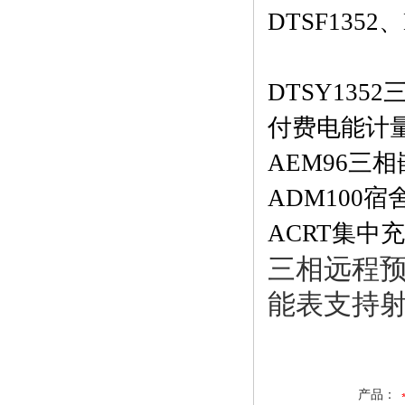
DTSF135
DTSY13
付费电能计
AEM96三
ADM100
ACRT集中
三相远程预
能表支持
产品：