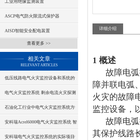
工业用绝缘监测装置
ASCP电气防火限流式保护器
详细介绍
AISD智能安全配电装置
查看更多 >>
相关文章
1 概述
RELEVANT ARTICLES
故障电弧探
低压线路电气火灾监控设备和系统的
障并联电弧
配置
电气火灾监控系统 剩余电流火灾探测
火灾的故障
器
监控设备，
石油化工行业中电气火灾监控系统方
故障电弧探
案介绍
安科瑞Acrel6000电气火灾监控系统 智
其保护线路长
慧消防
安科瑞电气火灾监控系统的实际项目