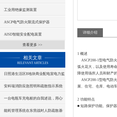
工业用绝缘监测装置
ASCP电气防火限流式保护器
详细介绍
AISD智能安全配电装置
查看更多 >>
1 概述
相关文章
ASCP200-1型电
RELEVANT ARTICLES
弧火花大，以及使用寿
障使用场所人员和财产
日照港生活区B地块商业配电室电力监
ASCP200-1型电
控系统的设计与应用
安科瑞消防应急照明和疏散指示系统
展、住宅、仓库、电动
一台电瓶车充电桩的自我述说，用心
2 功能特点
■ 短路保护功能。保护
守卫一方充电消防安全
能耗管理系统在东营战时人防疏散基