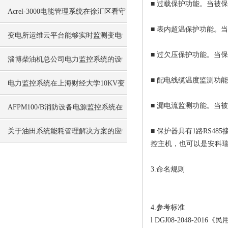
■ 过载保护功能。当被
地项目的设计与应用
Acrel-3000电能管理系统在徐汇区看守
■ 表内超温保护功能。
所项目中的应用
变电所运维云平台能够实时监测变电
■ 过欠压保护功能。当
站的运行情况
淄博柴油机总公司电力监控系统的设
■ 配电线缆温度监测功
计与应用
电力监控系统在上海财经大学10KV变
■ 漏电流监测功能。当
电站的应用
AFPM100/B消防设备电源监控系统在
华峰纺织的应用
关于油田系统能耗管理解决方案的应
■ 保护器具有1路RS4
控主机，也可以是安科瑞A
用
3.命名规则
4.参考标准
l DGJ08-2048-20