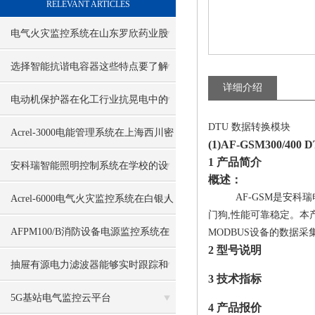
RELEVANT ARTICLES
电气火灾监控系统在山东罗欣药业股
份有限公司项目中的应用
选择智能抗谐电容器这些特点要了解
详细介绍
电动机保护器在化工行业抗晃电中的
DTU 数据转换模块
应用
Acrel-3000电能管理系统在上海西川密
(1)AF-GSM300/40
1 产品简介
封件有限公司项目中的应用
安科瑞智能照明控制系统在学校的设
概述：
计及应用
AF-GSM是安科瑞电
Acrel-6000电气火灾监控系统在白银人
门狗,性能可靠稳定。本
民医院门诊的应用
AFPM100/B消防设备电源监控系统在
MODBUS设备的数据
2 型号说明
岑溪文体中心的应用
抽屉有源电力滤波器能够实时跟踪和
3 技术指标
补偿变化的谐波和无功功率
5G基站电气监控云平台
4 产品报价