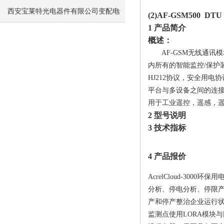
西安宝莱特光电器件有限公司变配电
(2)AF-GSM500 D
1 产品简介
间项目电力监控系统的研究与应用
概述：
AF-GSM无线通讯
内所有的智能监控/保护
HJ212协议，安全用
平台与多设备之间的连
用于工业遥控，遥感，
2 型号说明
3 技术指标
4 产品报价
AcrelCloud-3
分析、停电分析、停限
产和停产整治企业运行状
监测点使用LORA模块