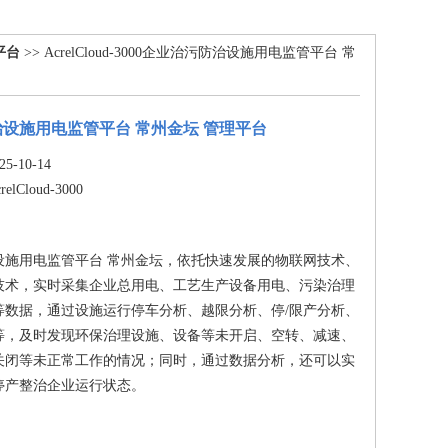
平台
>> AcrelCloud-3000企业治污防治设施用电监管平台 常
设施用电监管平台 常州金坛 管理平台
-10-14
relCloud-3000
设施用电监管平台 常州金坛，依托快速发展的物联网技术、
技术，实时采集企业总用电、工艺生产设备用电、污染治理
等数据，通过设施运行停车分析、越限分析、停/限产分析、
等，及时发现环保治理设施、设备等未开启、空转、减速、
关闭等未正常工作的情况；同时，通过数据分析，还可以实
停产整治企业运行状态。