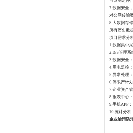
可以制定停
7.数据安全
对公网传输数
8.大数据存
所有历史数
项目需求分
1.数据集
2.B/S管
3.数据安
4.用电监
5.异常处
6.停限产
7.企业资
8.报表中
9.手机AP
10.统计分
企业治污防