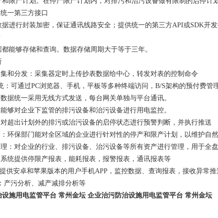
产和限产计划。在停产限产计划内，对排污和治污设备做有限制的启停计
，统一第三方接口
据进行封装加密，保证通讯线路安全；提供统一的第三方API或SDK开
储
据都能够存储和查询。数据存储周期大于等于三年。
析
中采集和分发：采集器定时上传抄表数据给中心，转发对表的控制命令
理系统：可通过PC浏览器、手机，平板等多种终端访问，B/S架构的预付费管
全：数据统一采用无线方式发送，每台网关单独与平台通讯。
控：能够对企业下监管的排污设备和治污设备进行用电监控。
理：对超出计划外的排污或治污设备的启停状态进行预警判断，并执行推送
计划：环保部门能对全区域的企业进行针对性的停产和限产计划，以维护自
产管理：对企业的行业、排污设备、治污设备等所有资产进行管理，用于全
心：系统提供停限产报表，能耗报表，报警报表，通讯报表等
P：提供安卓和苹果版本的用户手机APP，监控数据、查询报表，接收异常
析：产污分析、减产减排分析等
治设施用电监管平台 常州金坛
企业治污防治设施用电监管平台 常州金坛