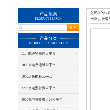
您现在的位
产品搜索
PRODUCT SEARCH
州金坛 管理
产品分类
PRODUCT CLASSIFICATION
二、能源物联网云平台
1000变电所运维云平台
5000建筑能耗云平台
3200水电预付费云平台
9000充电桩收费运营云平台