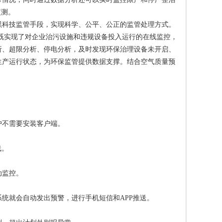
监测。
黑科技监管手段，实现科学、公平、公正的监管处理方式。
既实现了对企业治污设施和违规设备投入运行的在线监控，
析、超限分析、停电分析，及时发现环保治理设备未开启、
生产运行状态，为环保监管提供数据支撑。结合空气质量预
户不需要安装客户端。
线。
动监控。
统就会自动发出预警，进行手机短信和APP推送。