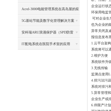
企业运行状
隆广场项目的应用
Acrel-3000电能管理系统在高岛屋的应
环保用电监
可对企业生
用
5G基站节能及数字化管理解决方案
也为企业的
异常关闭及
安科瑞ARU浪涌保护器（SPD防雷
报信息发布
1.云平台架
器）产品选型
IT配电系统在医院手术室的应用
系统将可以通
2.维护方便
系统软件升
3.无线传输
监测点使用L
4.排污治污
系统对排污
5.异常管理
企业生产或
6.停限产计