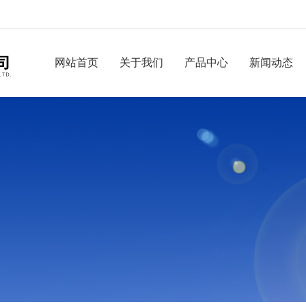
网站首页
关于我们
产品中心
新闻动态