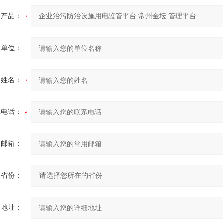
产品：
的单位：
的姓名：
系电话：
用邮箱：
省份：
细地址：