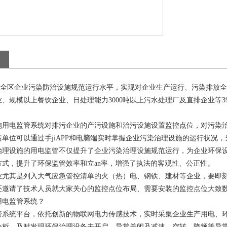
升全区企业污染防治设施规范运行水平，实现对企业生产运行、污染排放
业、规模以上餐饮企业、日处理能力3000吨以上污水处理厂及直排企业等
施用电监管系统对排污企业的产污设施和治污设施设置监控点位，对污染治
污单位可以通过手jiAPP和电脑端实时掌握企业污染治理设施的运行状况
治理设施的用电监管不仅提升了企业污染治理设施规范运行，为企业环保
方式，提升了环保监管效率和立an率，增强了执法的客观性、公正性。
业尤其是列入大气应急管控清单的火（热）电、钢铁、建材等企业，要即
还邀请了技术人员就大家关心的监控点位布局、需要安装的监控点位大致数
用电监管系统？
管系统平台，依托创新的物联网电力传感技术，实时采集企业生产用电、
分析，及时发现环保治理设备未开启、异常关闭及减速、空转、降频等异