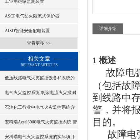
工业用绝缘监测装置
ASCP电气防火限流式保护器
详细介绍
AISD智能安全配电装置
查看更多 >>
相关文章
1 概述
RELEVANT ARTICLES
故障电
低压线路电气火灾监控设备和系统的
（包括故
配置
电气火灾监控系统 剩余电流火灾探测
到线路中
器
警，并将
石油化工行业中电气火灾监控系统方
目的。
案介绍
安科瑞Acrel6000电气火灾监控系统 智
故障电弧
慧消防
安科瑞电气火灾监控系统的实际项目