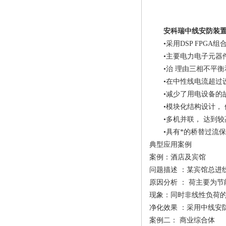
安科瑞中线安防装置
•采用DSP FPGA组
•主要电力电子元器件
•治 理由三相不平衡和
•在中性线电流超过设
•减少了用电设备的故
•模块化结构设计， 体
•多机并联， 达到较
•具有*的桥替过流保
典型应用案例
案例：酒店及宾馆
问题描述 ：某宾馆总进线
原因分析 ： 荷主要为节
现象：同时非线性负荷的
净化效果 ：采用中线安
案例二： 商业综合体