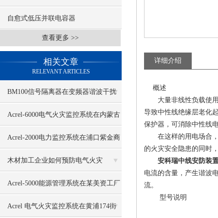
自愈式低压并联电容器
查看更多 >>
相关文章
详细介绍
RELEVANT ARTICLES
概述
BM100信号隔离器在变频器谐波干扰
大量非线性负载使用会
导致中性线绝缘层老化
中的应用
Acrel-6000电气火灾监控系统在内蒙古
保护器，可消除中性线
依泰化工有限公司中的应用
在这样的用电场合，往
Acrel-2000电力监控系统在浦口紫金商
的火灾安全隐患的同时
业广场的应用
木材加工企业如何预防电气火灾
安科瑞中线安防装置
电流的含量，产生谐波
Acrel-5000能源管理系统在某美资工厂
流。
型号说明
的应用
Acrel 电气火灾监控系统在黄浦174街