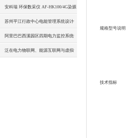
坊的应用
安科瑞 环保数采仪 AF-HK100/4G染源
在线监测数据采集传输仪
苏州平江行政中心电能管理系统设计
规格型号说明
方案
阿里巴巴西溪园区四期电力监控系统
的设计与应用
泛在电力物联网、能源互联网与虚拟
电厂
技术指标