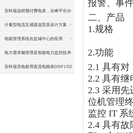
报警、事
民医院35kV配电工程的应用
安科瑞远程预付费电表，尖峰平谷分
二、产品
时计费省电费
计量型电流互感器选型及设计方案
1.规格
电能管理系统在盐城中心的应用
2.功能
电力需求侧管理及智能电力监控技术
2.1 具
交通运输设备制造行业错峰限电
安科瑞充电桩用直流电能表DJSF1352
2.2 具
2.3 采
位机管理
监控 IT 
2.4 具