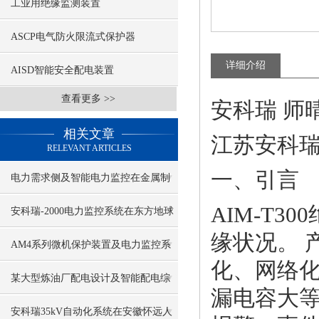
工业用绝缘监测装置
ASCP电气防火限流式保护器
详细介绍
AISD智能安全配电装置
查看更多 >>
安科瑞
师
相关文章
江苏安科
RELEVANT ARTICLES
一、引言
电力需求侧及智能电力监控在金属制
AIM-T
品行业错峰限电中的应用
安科瑞-2000电力监控系统在东方地球
缘状况。 
物理公司涿州基地的应用
AM4系列微机保护装置及电力监控系
化、网络
统在玉石高速公路配电工程项目的应
某大型炼油厂配电设计及智能配电综
漏电容大
用
合自动化系统应用
安科瑞35kV自动化系统在安徽怀远人