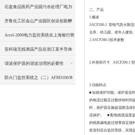
石盘食品医药产业园污水处理厂电力
二、产品
1.概述
监控系统的设计及应用
齐鲁化工区金山产业园区创业创新孵
ASCP200-1 型电气
仓库、幼儿园、老年人建筑
化中心电力监控系统的设计与应用
Acrel-2000电力监控系统在上海银行营
2.ASCP200-1技术参数
业部应用
安科瑞无线测温产品在浙江某半导体
2.外形和尺寸 ASCP20
项目的应用
谐波保护器的谐波治理的必要性
防火门监控系统之（二）AFRD100/B
3.功能特点
防火门监控器
■ 短路保护功能。保护器实
的电流过载且过载持续时间超
时，保护器实施超温限流保
流保护。 ■ 配电线缆温度
的线路漏电超过报警设定值时，保
发送到后台监控系统，实现远程监