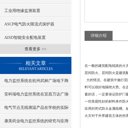
工业用绝缘监测装置
ASCP电气防火限流式保护器
详细介绍
AISD智能安全配电装置
查看更多 >>
相关文章
在一般的建筑配电线路的火
RELEVANT ARTICLES
层间防火。层间防火是建筑
大的情况。在建筑中施行层
电力监控系统在杭州武林广场地下商
料可以很好地隔绝火势。在
城的应用
安科瑞电力监控系统在宜昌万达广场
窗的话，一定要保证防护门
一些美观性好的材料来作防
改造项目的应用
电气节点无线测温产品在学校的实际
应用封闭式防火金属线槽。
火灾对于外界建筑主体的伤
应用
康美药业电力监控系统的研究与应用