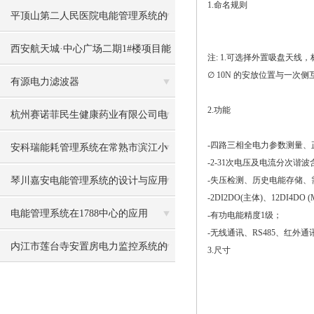
1.命名规则
化码头仓储项目的应用
平顶山第二人民医院电能管理系统的
设计与应用
西安航天城·中心广场二期1#楼项目能
注: 1.可选择外置吸盘天线，标
∅ 10N 的安放位置与一次
耗监测系统的研究与应用
有源电力滤波器
2.功能
杭州赛诺菲民生健康药业有限公司电
-四路三相全电力参数测量
力管理系统
安科瑞能耗管理系统在常熟市滨江小
-2-31次电压及电流分次
学的应用
琴川嘉安电能管理系统的设计与应用
-失压检测、历史电能存储
-2DI2DO(主体)、12DI4DO
电能管理系统在1788中心的应用
-有功电能精度1级；
-无线通讯、RS485、红外通讯，
内江市莲台寺安置房电力监控系统的
3.尺寸
设计及应用