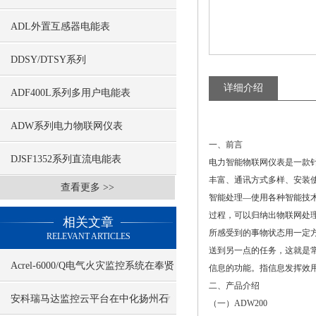
ADL外置互感器电能表
DDSY/DTSY系列
详细介绍
ADF400L系列多用户电能表
ADW系列电力物联网仪表
一、前言
DJSF1352系列直流电能表
电力智能物联网仪表是一款
丰富、通讯方式多样、安装
查看更多 >>
智能处理—使用各种智能技
过程，可以归纳出物联网处理
相关文章
所感受到的事物状态用一定方
RELEVANT ARTICLES
送到另一点的任务，这就是常
Acrel-6000/Q电气火灾监控系统在奉贤
信息的功能。指信息发挥效
二、产品介绍
绿庭大厦的应用
安科瑞马达监控云平台在中化扬州石
（一）ADW200