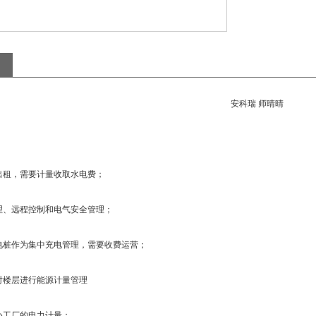
安科瑞 师晴晴
出租，需要计量收取水电费；
理、远程控制和电气安全管理；
电桩作为集中充电管理，需要收费运营；
对楼层进行能源计量管理
小工厂的电力计量；