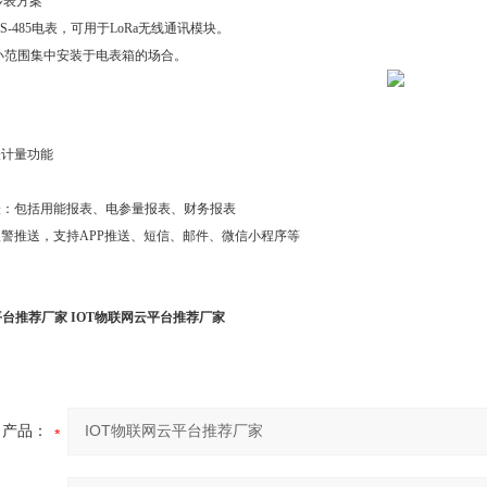
a抄表方案
S-485电表，可用于LoRa无线通讯模块。
小范围集中安装于电表箱的场合。
表计量功能
表：包括用能报表、电参量报表、财务报表
报警推送，支持APP推送、短信、邮件、微信小程序等
平台推荐厂家
IOT物联网云平台推荐厂家
产品：