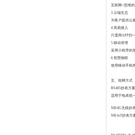
互联网+思维
3.云端生态
为客户提供云
4.简易接入
只需用APP
5.移动管理
采用小程序的
6.智慧物联
使用移动手机
五、组网方式
RS485抄表方
适用于电表统
NB/4G无线抄
NB-loT抄