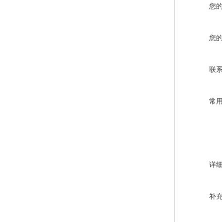
您
您
联
常
详
补