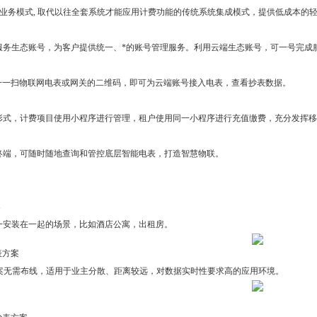
的业务模式, 取代以往全套系统才能应用计费功能的传统系统集成模式，提供低成本的
服务生态账号，为客户提供统一、*的账号管理服务。利用云端生态账号，可一号完成
扫一一扫物联网电表或网关的二维码，即可为云端账号接入电表，查看抄表数据。
形式，计费项目使用小程序进行管理，租户使用同一小程序进行充值缴费，充分发挥移
终端，可随时随地查询和管控底层智能电表，打造智慧物联。
案
一安装在一起的场景，比如酒店公寓，出租房。
表方案
表方案无需布线，适用于业主分散、距离较远，对数据实时性要求高的应用环境。