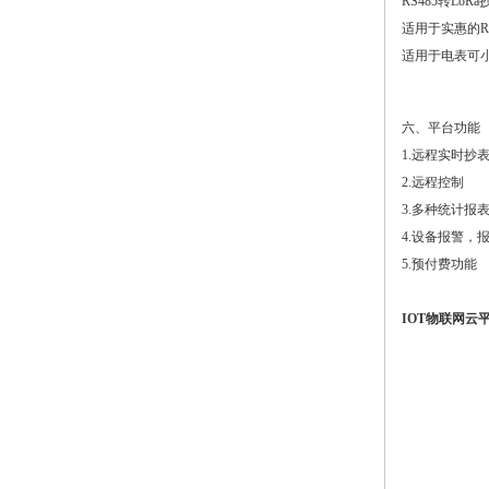
RS485转LoR
适用于实惠的R
适用于电表可
六、平台功能
1.远程实时抄
2.远程控制
3.多种统计报
4.设备报警，
5.预付费功能
IOT物联网云