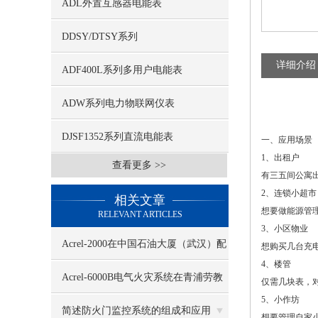
ADL外置互感器电能表
DDSY/DTSY系列
详细介绍
ADF400L系列多用户电能表
ADW系列电力物联网仪表
DJSF1352系列直流电能表
一、应用场景
1、出租户
查看更多 >>
有三五间公寓
2、连锁小超市
相关文章
想要做能源管
RELEVANT ARTICLES
3、小区物业
Acrel-2000在中国石油大厦（武汉）配
想购买几台充
4、楼管
电系统中的应用
Acrel-6000B电气火灾系统在青浦劳教
仅需几块表，
5、小作坊
局特殊病员区应用
简述防火门监控系统的组成和应用
想要管理自家