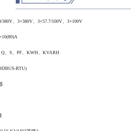
/380V、3×380V、3×57.7/100V、3×100V
×10(80)A
、Q、S、PF、KWH、KVARH
ODBUS-RTU)
器
波