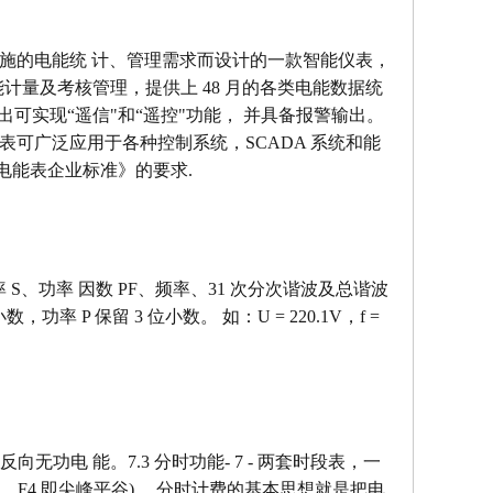
用设施的电能统 计、管理需求而设计的一款智能仪表，
计量及考核管理，提供上 48 月的各类电能数据统
出可实现“遥信"和“遥控"功能， 并具备报警输出。
该电力 仪表可广泛应用于各种控制系统，SCADA 系统和能
式安装电能表企业标准》的要求.
 S、功率 因数 PF、频率、31 次分次谐波及总谐波
，功率 P 保留 3 位小数。 如：U = 220.1V，f =
电 能。7.3 分时功能- 7 - 两套时段表，一
 F3、F4 即尖峰平谷) 。分时计费的基本思想就是把电