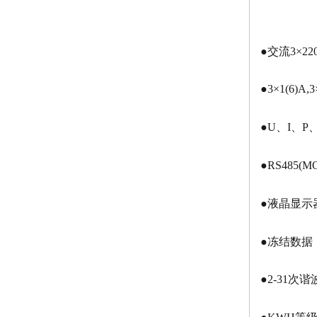
●交流3×220
●3×1(6)A,3
●U、I、P
●RS485(M
●液晶显示
●冻结数据
●2-31次谐