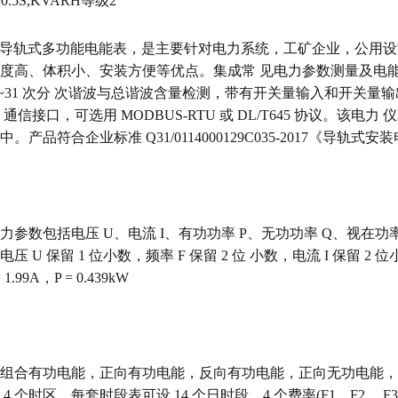
.5S,KVARH等级2
352 导轨式多功能电能表，是主要针对电力系统，工矿企业，公
度高、体积小、安装方便等优点。集成常 见电力参数测量及电能
2~31 次分 次谐波与总谐波含量检测，带有开关量输入和开关量输
85 通信接口，可选用 MODBUS-RTU 或 DL/T645 协议。
。产品符合企业标准 Q31/0114000129C035-2017《导轨
力参数包括电压 U、电流 I、有功功率 P、无功功率 Q、视在功率
 U 保留 1 位小数，频率 F 保留 2 位 小数，电流 I 保留 2 位小数
 = 1.99A，P = 0.439kW
组合有功电能，正向有功电能，反向有功电能，正向无功电能，反向无功
4 个时区，每套时段表可设 14 个日时段，4 个费率(F1、F2、