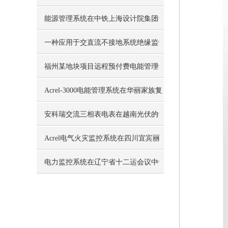
能源管理系统在中铁上海设计院集团
新建科研设计生产用房工程项目的应
一种应用于交直流不接地系统绝缘监
用
测装置的设计与开发
福州某地块项目远程预付费电能管理
系统的设计与应用
Acrel-3000电能管理系统在华丽家族复
兴天地中心的应用
安科瑞交流三相表电表在越南光伏的
应用
Acrel电气火灾监控系统在四川宜宾丽
雅上城的应用
电力监控系统在辽宁省十二运会议中
心项目三个变电所中的应用