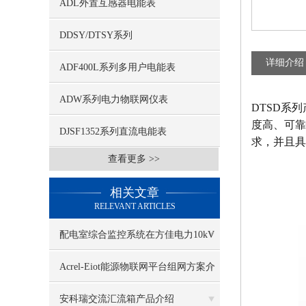
ADL外置互感器电能表
DDSY/DTSY系列
详细介绍
ADF400L系列多用户电能表
ADW系列电力物联网仪表
DTSD系
度高、可靠性
DJSF1352系列直流电能表
求，并且具
查看更多 >>
相关文章
RELEVANT ARTICLES
配电室综合监控系统在方佳电力10kV
预制舱中的应用
Acrel-Eiot能源物联网平台组网方案介
绍
安科瑞交流汇流箱产品介绍