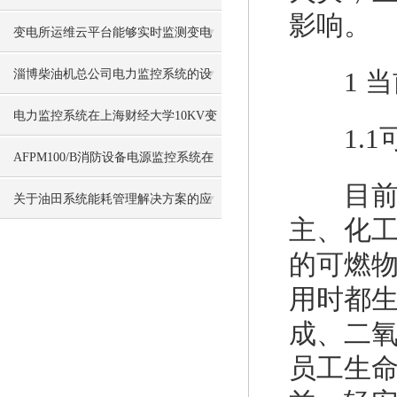
影响。
所项目中的应用
变电所运维云平台能够实时监测变电
站的运行情况
1 当
淄博柴油机总公司电力监控系统的设
计与应用
电力监控系统在上海财经大学10KV变
1.1
电站的应用
AFPM100/B消防设备电源监控系统在
目前，
华峰纺织的应用
关于油田系统能耗管理解决方案的应
主、化
用
的可燃
用时都
成、二
员工生