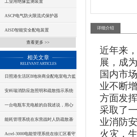
工业用绝缘监测装置
ASCP电气防火限流式保护器
详细介绍
AISD智能安全配电装置
查看更多 >>
近年来
相关文章
展，成
RELEVANT ARTICLES
国内市
日照港生活区B地块商业配电室电力监
业不断
控系统的设计与应用
安科瑞消防应急照明和疏散指示系统
方面发
一台电瓶车充电桩的自我述说，用心
采取了
守卫一方充电消防安全
业消防
能耗管理系统在东营战时人防疏散基
火灾，
地项目的设计与应用
Acrel-3000电能管理系统在徐汇区看守