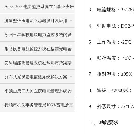
Acrel-2000电力监控系统在百事亚洲研
3、 电流规格：3×1(6)
发中心的应用
测量型低压电流互感器设计及应用
4、 辅助电源：DC24V
苏州三星学校地块电力监控系统的设
5、 工作温度：-25℃~
计与应用
消防设备电源监控系统在福清光电园
6、 贮存温度：-40℃~
捷联厂区的应用
安科瑞能耗管理系统在常熟市藕渠家
7、 相对湿度：≤95
园的应用
分布式光伏发电监测系统解决方案
8、 海拔：≤2000米；
平顶山第二人民医院电能管理系统的
设计与应用
抚顺市机关事务管理局10KV变电所工
9、 外形尺寸：72*87
程的设计与应用
二、
功能要求