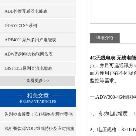
ADL外置互感器电能表
DDSY/DTSY系列
详细介绍
ADF400L系列多用户电能表
ADW系列电力物联网仪表
4G无线电表 无线电能
点，并且可选通讯方式
DJSF1352系列直流电能表
而方便用户在不同场
监控等需求。
查看更多 >>
相关文章
一.ADW300/4G物
RELEVANT ARTICLES
1、 有功电能精度：
告别抄表催费！安科瑞智能预付费电
表，远程充值 + 余额预警更省心
浅析餐饮源VOCs组成特征及应对措施
2、电压规格：3×100V、3