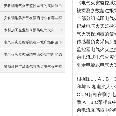
《电气火灾监控系统
慧消防
安科瑞电气火灾监控系统的实际项目
被探测参数超过报
应用
个部分组成即电气
安科瑞消防产品在酒店行业有哪些应
记录电气火灾监控
用
木材加工企业如何预防电气火灾
气火灾探测器的信
传感器负责采集所
电气火灾监控系统在麻城广场的设计
监控器电气火灾监
与应用
电气火灾监控系统在德令哈市新能源
余电流式电气火灾
剩余电流式电气火
有轨电车示范线工程的应用
泉商环球广场希尔顿酒店电气火灾监
控系统设计与应用
根据图1，A，B
和与 N 相电流大小
C，N各相在剩余
致 A，B,C某相
余电流互感器中的电