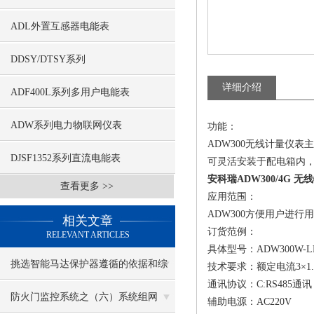
ADL外置互感器电能表
DDSY/DTSY系列
详细介绍
ADF400L系列多用户电能表
ADW系列电力物联网仪表
功能：
ADW300无线计量仪表
DJSF1352系列直流电能表
可灵活安装于配电箱内
安科瑞ADW300/4G 
查看更多 >>
应用范围：
ADW300方便用户进
相关文章
订货范例：
RELEVANT ARTICLES
具体型号：ADW300W-LR
挑选智能马达保护器遵循的依据和综
技术要求：额定电流3×1.5(
通讯协议：C:RS485通讯；L
合考虑因素
防火门监控系统之（六）系统组网
辅助电源：AC220V