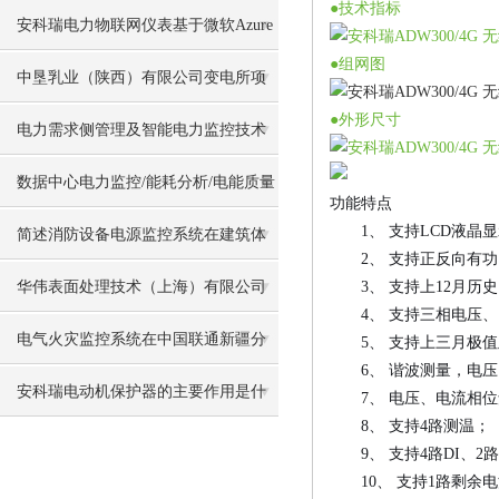
●技术指标
安科瑞电力物联网仪表基于微软Azure
●组网图
对接海外电力平台
中垦乳业（陕西）有限公司变电所项
●外形尺寸
目电力监控系统的设计及应用
电力需求侧管理及智能电力监控技术
在石油化工行业错峰限电中应用
数据中心电力监控/能耗分析/电能质量
功能特点
1、 支持LCD液晶
监测治理
简述消防设备电源监控系统在建筑体
2、 支持正反向有功、
系中的设计
华伟表面处理技术（上海）有限公司
3、 支持上12月历
4、 支持三相电压、
电力监控系统的设计与应用
电气火灾监控系统在中国联通新疆分
5、 支持上三月极值
6、 谐波测量，电压、
公司经济开发区核心机房楼项目的应
安科瑞电动机保护器的主要作用是什
7、 电压、电流相位
8、 支持4路测温；
用
么
9、 支持4路DI、2
10、 支持1路剩余电