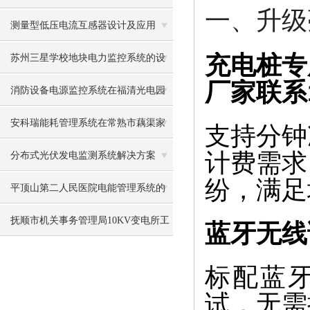
一、升级
发中心的应用
测量型低压电流互感器设计及应用
充电桩专
苏州三星学校地块电力监控系统的设
厂家联系1
计与应用
消防设备电源监控系统在福清光电园
捷联厂区的应用
安科瑞能耗管理系统在常熟市藕渠家
支持分钟
园的应用
计费需求
分布式光伏发电监测系统解决方案
纷，满足
平顶山第二人民医院电能管理系统的
设计与应用
抚顺市机关事务管理局10KV变电所工
蓝牙无线
程的设计与应用
标配蓝牙
试，无需