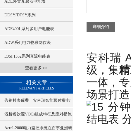
ADL外置互感器电能表
DDSY/DTSY系列
详细介绍
ADF400L系列多用户电能表
ADW系列电力物联网仪表
安科瑞 A
DJSF1352系列直流电能表
级，集
精
查看更多 >>
一体，专
相关文章
RELEVANT ARTICLES
场景打造
告别抄表催费！安科瑞智能预付费电
表，远程充值 + 余额预警更省心
浅析餐饮源VOCs组成特征及应对措施
Acrel-2000电力监控系统在百事亚洲研