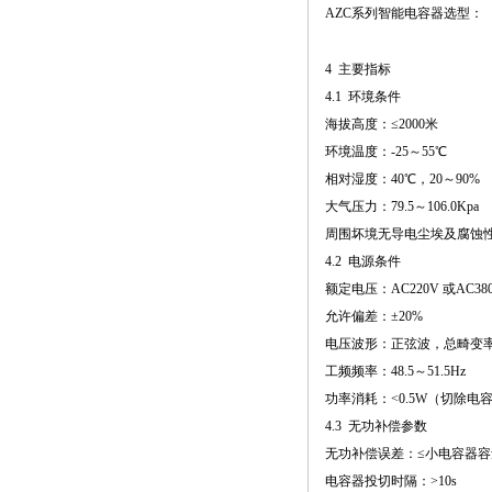
AZC系列智能电容器选型：
4 主要指标
4.1 环境条件
海拔高度：≤2000米
环境温度：-25～55℃
相对湿度：40℃，20～90%
大气压力：79.5～106.0Kpa
周围坏境无导电尘埃及腐蚀
4.2 电源条件
额定电压：AC220V 或AC38
允许偏差：±20%
电压波形：正弦波，总畸变率
工频频率：48.5～51.5Hz
功率消耗：<0.5W（切除电
4.3 无功补偿参数
无功补偿误差：≤小电容器容
电容器投切时隔：>10s