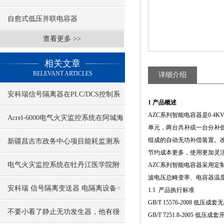
自愈式低压并联电容器
查看更多 >>
相关文章
RELEVANT ARTICLES
详细介绍
安科瑞信号隔离器在PLC/DCS控制系
1 产品概述
AZC系列智能电容器是0.
统的应用
Acrel-6000电气火灾监控系统在阿城海
单元，两台共补或一台分补
宁皮革城的应用
组成的自动无功补偿装置。
新疆昌吉市政务中心项目能耗监测系
节约成本更多，使用更加灵
统的研究与应用
电气火灾监控系统在牡丹江医学院附
AZC系列智能电容器采用定
波电压总畸变率、电容器温
属医院项目中的应用
安科瑞 信号隔离变送器 电隔离设备
1.1 产品执行标准
GB/T 15576-2008 低压
不要小看了静止无功发生器，他有很
GB/T 7251.8-2005