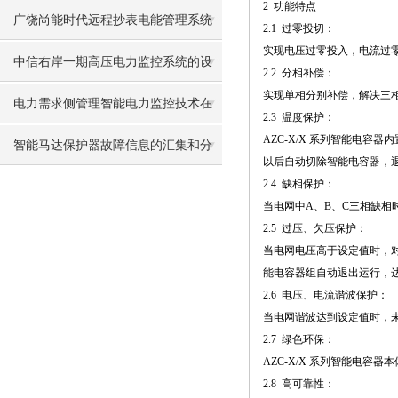
2 功能特点
多优势特点哦
广饶尚能时代远程抄表电能管理系统
2.1 过零投切：
实现电压过零投入，电流过
的设计与应用
中信右岸一期高压电力监控系统的设
2.2 分相补偿：
实现单相分别补偿，解决三
计及应用
电力需求侧管理智能电力监控技术在
2.3 温度保护：
AZC-X/X 系列智能电
交通运输制造行业错峰限电应用
智能马达保护器故障信息的汇集和分
以后自动切除智能电容器，
2.4 缺相保护：
析
当电网中A、B、C三相缺
2.5 过压、欠压保护：
当电网电压高于设定值时，
能电容器组自动退出运行，
2.6 电压、电流谐波保护：
当电网谐波达到设定值时，
2.7 绿色环保：
AZC-X/X 系列智能电
2.8 高可靠性：