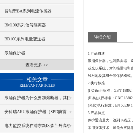
智能型BA系列电流传感器
BM100系列信号隔离器
详细介绍
BD100系列电量变送器
浪涌保护器
1 产品概述
浪涌保护器，也叫防雷器、避
查看更多 >>
或光伏系统，对间接雷电和
线对地及其组合等保护模式
相关文章
2 执行标准
RELEVANT ARTICLES
(I 类)执行标准：GB/T 18802.1
浪涌保护器为什么要加熔断器，其目
(II 类)执行标准：GB/T 18802.
(光伏)执行标准：EN 50539-1
的是什么
安科瑞ARU浪涌保护器（SPD防雷
3 产品特点
保护通流量大，达到 0 残压
器）产品选型
电力监控系统在浦东新区森兰外高桥
采用灭弧技术，避免火灾隐