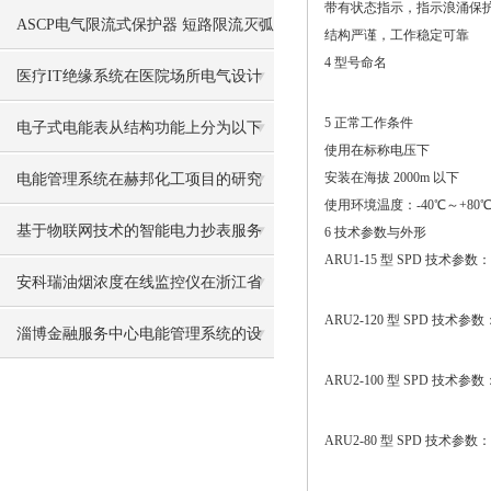
带有状态指示，指示浪涌保
D4-5地块项目中的应用
ASCP电气限流式保护器 短路限流灭弧
结构严谨，工作稳定可靠
4 型号命名
保护 过载保护
医疗IT绝缘系统在医院场所电气设计
5 正常工作条件
中的应用
电子式电能表从结构功能上分为以下
使用在标称电压下
三个部分
安装在海拔 2000m 以下
电能管理系统在赫邦化工项目的研究
使用环境温度：-40℃～+80
与应用
基于物联网技术的智能电力抄表服务
6 技术参数与外形
ARU1-15 型 SPD 技术参数：
平台
安科瑞油烟浓度在线监控仪在浙江省
ARU2-120 型 SPD 技术参数
某市餐饮油烟监测治理项目中的应用
淄博金融服务中心电能管理系统的设
ARU2-100 型 SPD 技术参数
计与应用
ARU2-80 型 SPD 技术参数：