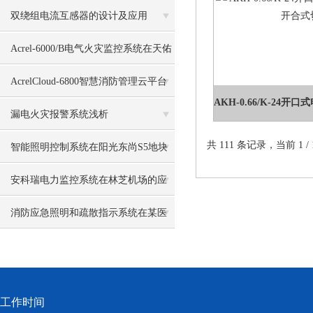
双绕组电流互感器的设计及应用
Acrel-6000/B电气火灾监控系统在天佑
医院中的应用
AcrelCloud-6800智慧消防管理云平台
在某中学的应用
漏电火灾报警系统浅析
共 111 条记录，当前 1 
智能照明控制系统在阳光东尚S5地块
的设计与应用
安科瑞电力监控系统在林芝机场的应
用
消防应急照明和疏散指示系统在某医
药厂房项目的应用
工作时间