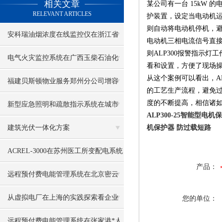
相关文章
某公司有一台 15kW
RELEVANT ARTICLES
护装置，设定当电动机运
则自动将电动机停机，
安科瑞油烟浓度在线监控仪在浙江省
电动机三相电流信号直接
则ALP300报警指示
某市餐饮油烟监测治理项目中的应用
电气火灾监控系统在广西玉柴石油化
看和设置，方便了现场
从这个案例可以看出，A
工有限公司技改项目中的应用
福建贝斯顿物业服务郑州分公司增容
的工艺生产流程，避免
度的不断提高，相信诸如
供配电工程电力监控系统项目的设计
新型应急照明和疏散指示系统在城市
ALP300-25智能型电
与应用
轨道交通站的应用
建筑光伏一体化方案
机保护器 防过载短路
ACREL-3000在苏州医工所变配电系统
产品：
中的应用
远程预付费电能管理系统在北京密云
商务区五彩城项目的应用
从虚拟电厂在上海的实践探索看企业
您的单位：
微电网数字化的意义
远程预付费电能管理系统在张家港*人