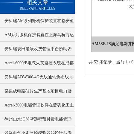
相关文章
RELEVANT ARTICLES
安科瑞AM系列微机保护装置在都安至
巴马高速公路配电工程项目的应用
AM系列微机保护装置在上海马桥万达
广场配电工程中的设计与应用
安科瑞农田灌溉收费管理平台协助农
共 52 条记录，当前 1 /
业绿色低碳发展
Acrel-6000/B电气火灾监控系统在成都
车站项目的应用
安科瑞ADW300/4G无线通讯免布线 手
机电脑端看数据
某集成电路硅片生产基地项目电力监
控系统的设计与应用
Acrel-3000电能管理软件在蓝矾化工主
控配电室的应用
徐州山水汇邻湾远程预付费电能管理
系统的设计与应用
浅谈电气火灾监控探测器的设计与应