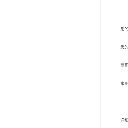
您
您
联
常
详