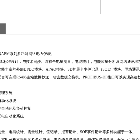
出APM系列多功能网络电力仪表。
IEC标准设计，与技术同步。具有全电量测量，电能统计，电能质量分析及网络通讯
能丰富的外部DI/DO模块、AI/AO模块、SD扩展卡事件记录（SOE）模块、网络
合可实现RS485主站数据抄送，省去数据交换机。PROFIBUS-DP接口可以实现高
理系统
动化系统
自动化及负荷控制
电自动化系统
测量、电能统计、需量统计、值记录、报警记录、SOE事件记录等多种功能于一体。
，实时分析不平衡度及各相电压，电流的总谐波含量，奇偶次谐波含量，分次（2-63