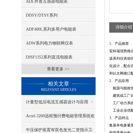
ADL外置互感器电能表
DDSY/DTSY系列
详细介绍
ADF400L系列多用户电能表
ADW系列电力物联网仪表
1、产品推荐
安科瑞强势推
DJSF1352系列直流电能表
该系列仪表按
化设计，配合功
查看更多 >>
和以太网接口配
2、产品应用
相关文章
能源与能效管
RELEVANT ARTICLES
建筑或工厂自
计量型低压电流互感器设计与应用
工厂动力系统
工业企业供配
Acrel-3200远程预付费电能管理系统在
3、产品特点
集基本电参量
安庆百联购物中心的应用
中压保护装置有双色发光二管指示工
电能质量分析