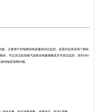
等功能，主要用于对电网供电质量的综合监控。该系列仪表采用了模块
通讯模块，可以灵活实现电气回路全电量测量及开关状态监控，双RS485
速数据传输及组网功能。
次）谐波含量，电压波峰系数，波形因子，电流K系数。