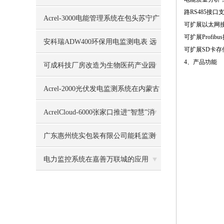
路RS485接口
作状态
Acrel-3000电能管理系统在包头苏宁广
可扩展以太网接口
可扩展Profib
场项目的应用
安科瑞ADW400环保用电监测电表 远
可扩展SD卡
4、产品功能
传平台看数据
可成科技厂房改造为生物医药产业园
宿舍改造项目远程预付费系统的设计
Acrel-2000光伏发电监测系统在内蒙古
与应用
光伏发电中的应用
AcrelCloud-6000张家口推进“智慧”消
防建设
广东惠州统实包装有限公司能耗监测
系统
电力监控系统在嘉善万联城的应用