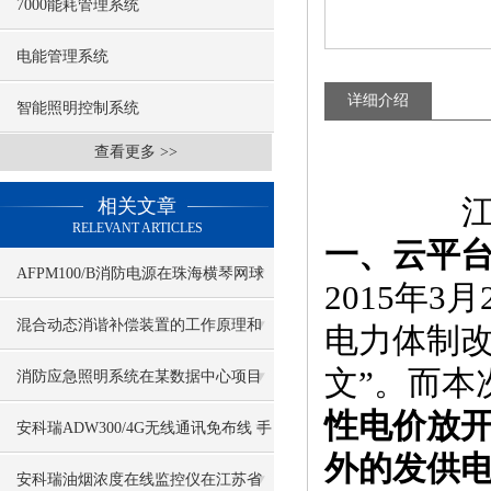
7000能耗管理系统
电能管理系统
详细介绍
智能照明控制系统
查看更多 >>
江
相关文章
RELEVANT ARTICLES
一、云平
AFPM100/B消防电源在珠海横琴网球
2015年
中心项目的应用
混合动态消谐补偿装置的工作原理和
电力体制改
文”。而本
性能特点
消防应急照明系统在某数据中心项目
性电价放
的应用
安科瑞ADW300/4G无线通讯免布线 手
外的发供
机电脑端看数据
安科瑞油烟浓度在线监控仪在江苏省