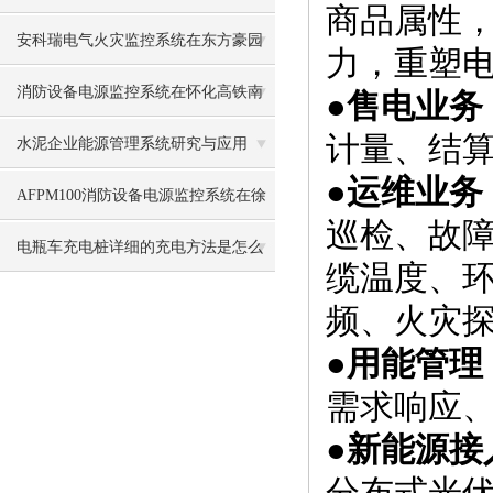
商品属性
某县 餐饮油烟监测治理项目中的应用
安科瑞电气火灾监控系统在东方豪园
力，重塑
项目中的应用
消防设备电源监控系统在怀化高铁南
●
售电业务
计量、结
站前广场的应用
水泥企业能源管理系统研究与应用
●
运维业务
AFPM100消防设备电源监控系统在徐
巡检、故
州鑫宇光伏项目中的应用
电瓶车充电桩详细的充电方法是怎么
缆温度、
样的
频、火灾
●
用能管理
需求响应
●
新能源接
分布式光