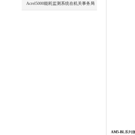
用
Acrel5000能耗监测系统在机关事务局
潘庄部级干部住房项目的应用
AM5-BL
系列