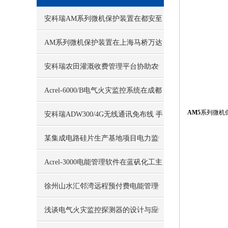
安科瑞AM系列微机保护装置在都安至
巴马高速公路配电工程项目的应用
AM系列微机保护装置在上海马桥万达
广场配电工程中的设计与应用
安科瑞农田灌溉收费管理平台协助农
业绿色低碳发展
Acrel-6000/B电气火灾监控系统在成都
AM5
系列微机
车站项目的应用
安科瑞ADW300/4G无线通讯免布线 手
机电脑端看数据
某集成电路硅片生产基地项目电力监
控系统的设计与应用
Acrel-3000电能管理软件在蓝矾化工主
控配电室的应用
徐州山水汇邻湾远程预付费电能管理
系统的设计与应用
浅谈电气火灾监控探测器的设计与应