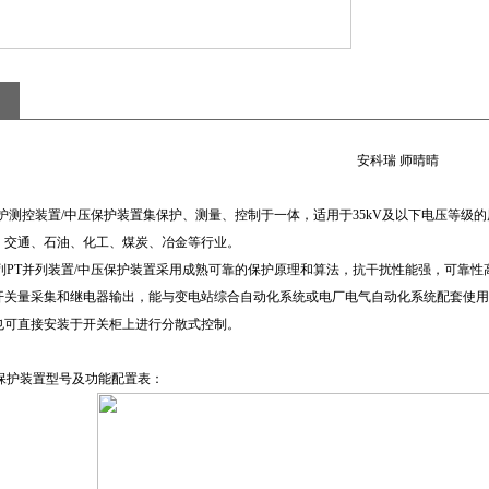
安科瑞 师晴晴
路保护测控装置/中压保护装置集保护、测量、控制于一体，适用于35kV及以下电压等
、交通、石油、化工、煤炭、冶金等行业。
系列PT并列装置/中压保护装置采用成熟可靠的保护原理和算法，抗干扰性能强，可靠
开关量采集和继电器输出，能与变电站综合自动化系统或电厂电气自动化系统配套使用
也可直接安装于开关柜上进行分散式控制。
保护装置型号及功能配置表：