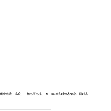
剩余电流、温度、三相电压电流、DI、DO等实时状态信息。同时具