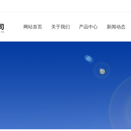
网站首页
关于我们
产品中心
新闻动态