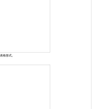
表格形式。