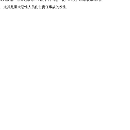
、尤其是重大恶性人员伤亡责任事故的发生。