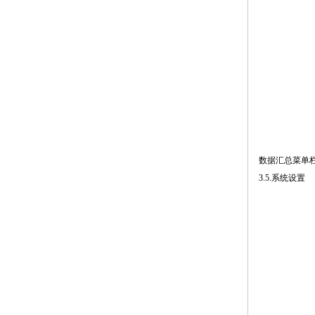
数据汇总菜单
3.5.系统设置