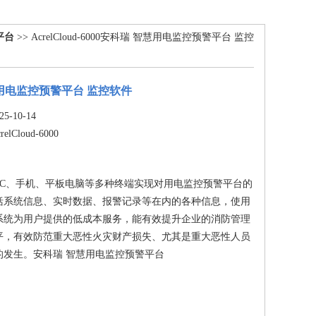
平台
>> AcrelCloud-6000安科瑞 智慧用电监控预警平台 监控
用电监控预警平台 监控软件
-10-14
relCloud-6000
PC、手机、平板电脑等多种终端实现对用电监控预警平台的
括系统信息、实时数据、报警记录等在内的各种信息，使用
系统为用户提供的低成本服务，能有效提升企业的消防管理
平，有效防范重大恶性火灾财产损失、尤其是重大恶性人员
的发生。安科瑞 智慧用电监控预警平台