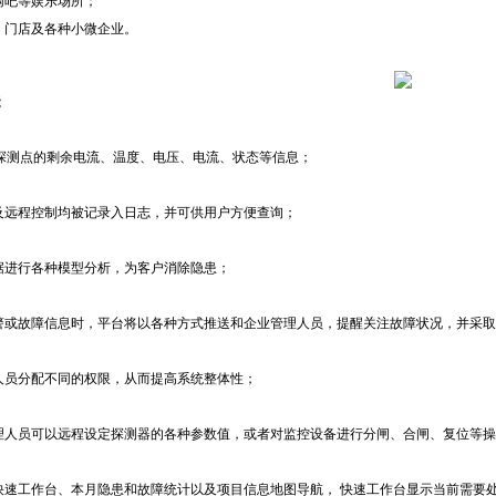
网吧等娱乐场所；
、门店及各种小微企业。
能
i各探测点的剩余电流、温度、电压、电流、状态等信息；
及远程控制均被记录入日志，并可供用户方便查询；
据进行各种模型分析，为客户消除隐患；
警或故障信息时，平台将以各种方式推送和企业管理人员，提醒关注故障状况，并采取
人员分配不同的权限，从而提高系统整体性；
理人员可以远程设定探测器的各种参数值，或者对监控设备进行分闸、合闸、复位等操
快速工作台、本月隐患和故障统计以及项目信息地图导航， 快速工作台显示当前需要