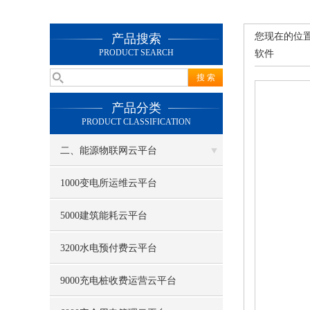
您现在的位
产品搜索
PRODUCT SEARCH
软件
产品分类
PRODUCT CLASSIFICATION
二、能源物联网云平台
1000变电所运维云平台
5000建筑能耗云平台
3200水电预付费云平台
9000充电桩收费运营云平台