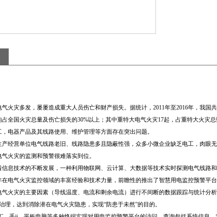
气火灾多发，屡屡造成重大人员伤亡和财产损失。据统计，2011年至2016年，我国共发生
均占全国火灾总量及伤亡损失的30%以上；其中重特大电气火灾17起，占重特大火灾
工，电器产品及其线路使用、维护管理等方面存在突出问题。
生产经营单位电气线路老旧、线路隐患多且隐蔽性强，众多小微企业缺乏电工，肉眼无
电气火灾的监测和预警很难落实到位。
着信息技术的不断发展，一种利用物联网、云计算、大数据等技术实时探测电气线路和
年在电气火灾监控领域的丰富经验和技术力量，前瞻性的推出了智慧用电监控预警平台
电气火灾的主要因素（导线温度、电流和剩余电流）进行不间断的数据跟踪与统计分析
和治理，达到消除潜在电气火灾隐患，实现“防患于未然”的目的。
PC、手ji、平板电脑等多种终端实现对用电监控预警平台的访问，查询包括系统信息