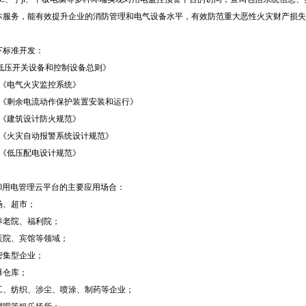
本服务，能有效提升企业的消防管理和电气设备水平，有效防范重大恶性火灾财产损失
下标准开发：
1 《低压开关设备和控制设备总则》
014 《电气火灾监控系统》
2005 《剩余电流动作保护装置安装和运行》
014 《建筑设计防火规范》
2013 《火灾自动报警系统设计规范》
011 《低压配电设计规范》
d-6000用电管理云平台的主要应用场合：
场、超市；
养老院、福利院；
医院、宾馆等领域；
密集型企业；
爆仓库；
工、纺织、涉尘、喷涂、制药等企业；