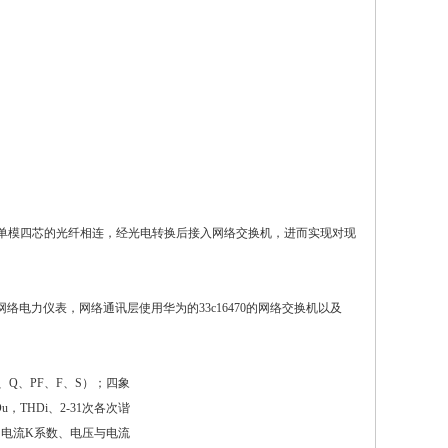
一根单模四芯的光纤相连，经光电转换后接入网络交换机，进而实现对现
电力仪表，网络通讯层使用华为的33c16470的网络交换机以及
、Q、PF、F、S）；四象
THDi、2-31次各次谐
电流K系数、电压与电流