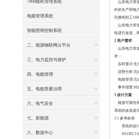
7000能耗管理系统
山东电力管道
杆的生产和电
电能管理系统
司拥有职工16
山东电力管道工
智能照明控制系统
统进行改造，两
2 用户需求
二、能源物联网云平台
山东电力管道
求：
三、电力监控与保护
实时显示:生
趋势分析:完
四、电能管理
电能管理:完
事件报警:对
五、电能质量治理
3 设计方案
根据可靠性和
六、电气安全
系统的改造提
七、新能源
3.1 参考标准
系统的设计满
八、数据中心
ISO/IEC