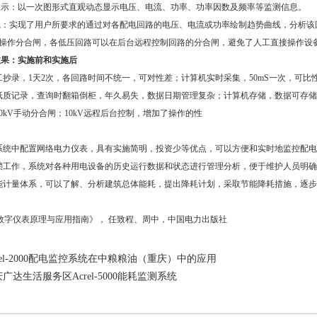
图显示：以一次图形式直观动态显示电压、电流、功率、功率因数及频率等监测信息。
势曲线：实现了用户所要求的通过对各配电回路的电压、电流或功率绘制趋势曲线，分析
遥控操作分合闸，各低压回路可以在后台远程控制回路的分合闸，避免了人工直接操作设
效果：实施前和实施后
抄录，1天2次，各回路时间不统一，可对性差；计算机实时采集，50mS一次，可比
质记录，查询时翻箱倒柜，年久易失，数据日期管理复杂；计算机存储，数据可存储1
kV手动分合闸；10kV远程后台控制，增加了操作的性
统中配置网络电力仪表，具有实施简明，投资少等优点，可以方便和实时地监控配电
琐工作，系统对各种用电设备的历史运行数据和状态进行管理分析，便于维护人员明确
能计量体系，可以了解、分析建筑总体能耗，提出降耗计划，采取节能降耗措施，逐步
测数字仪表原理与应用指南》， 任致程、周中，中国电力出版社
rel-2000配电监控系统在中粮粮油（重庆）中的应用
广达生活服务区Acrel-5000能耗监测系统