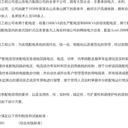
工程公司是山东电力集团公司的全资子公司，国有大型企业，主要承担电力、水利、
力运营。公司始建于1958年座落在山东泰山脚下的新泰市，毗邻京沪高速铁路，拥有自
00余人，各类技术人员500多人。
程公司有两个配电室：容量1500KVA的生产配电室和800KVA的宿舍配电室，两
配电室内的老式指针式仪表更换为上海安科瑞公司的网络电力仪表，配套Acrel-20
工程公司，为实现配电系统的现代化、统一化、智能化以及规范化的管理，经过前期
产配电室宿舍配电室各馈线回路电压、电流、功率、功率因数及频率等监测信息实时
成对各配电回路的电压、电流或功率实时和历史趋势曲线的绘制，便于分析该回路配
成对各回路的电能集抄功能，并自动生成符合客户管理需求的用电报表，所有报表或
各监测点的通讯状态或异常用电进行报警，便于管理人员实时掌握并分析配电运行情
率配电管理的要求，以及实用性，性，实时性，稳定性，可扩展性和易维护性的原则
供如下设计方案。
足以下所列制造和试验标准：
11801 《综合布线标准》