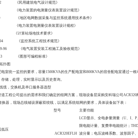
6-92 《民用建筑电气设计规范》
-90 《电力装置的电测量仪表装置设计规范》
730 《地区电网数据采集与监控系统通用技术条件》
93 《电力装置电测量仪表装置设计规程》
7 《计算站场地技术要求》
98-94 《监控系统工程技术规范》
/59-96 《电气装置安装工程施工及验收规范》
31-3 《图形可编程标准》
构图拓扑图
室统一监控的要求，容量1500KVA的生产配电室和800KVA的宿舍配电室通过
，存储，处理，实时显示以及历史查询。
通讯线缆，交换机及串口服务器选型
工程公司提出的需求和我们确定的组网方案，现场设备层采购安科瑞公司ACR320网络
2光电转换器，现场总线铺设屏蔽双绞线，以满足系统组网的要求，具体设备如下表：
型号
主要功能
LCD显示、全电参量测量（U、I、P
限电能计量、复费率电能统计；THDu，
或低压
ACR320EFLH
波分量；电压波峰系数、波形因子、