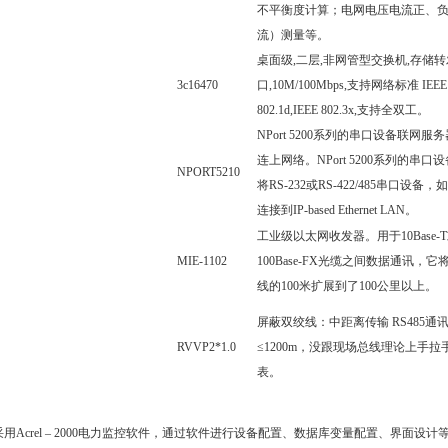
不平衡度计算；电网电压电流正、
流）测量等。
桌面级,二层,非网管型交换机,存储转发
3c16470
口,10M/100Mbps,支持网络标准 IEEE 802
802.1d,IEEE 802.3x,支持全双工。
NPort 5200系列的串口设备联网
连上网络。NPort 5200系列的串
NPORT5210
将RS-232或RS-422/485串口设
连接到IP-based Ethernet LAN。
工业级以太网收发器。用于10Base-T或
MIE-1102
100Base-FX光缆之间数据通讯
线的100米扩展到了100公里以上。
屏蔽双绞线：中距离传输 RS485
RVVP2*1.0
≤1200m，没跟现场总线理论上手拉
表。
Acrel – 2000电力监控软件，通过软件进行设备配置、数据库变量配置、界面