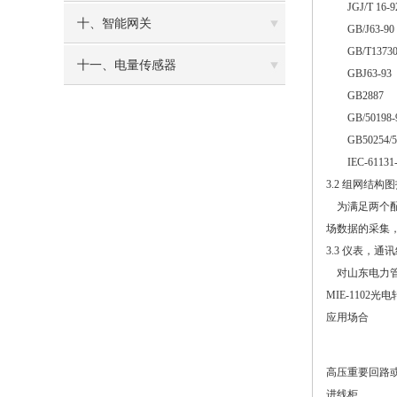
JGJ/T 1
十、智能网关
GB/J63
GB/T13
十一、电量传感器
GBJ63-
GB288
GB/501
GB50254
IEC-611
3.2 组网结
为满足两个配电
场数据的采集
3.3 仪表，
对山东电力管道
MIE-110
应用场合
高压重要回路
进线柜