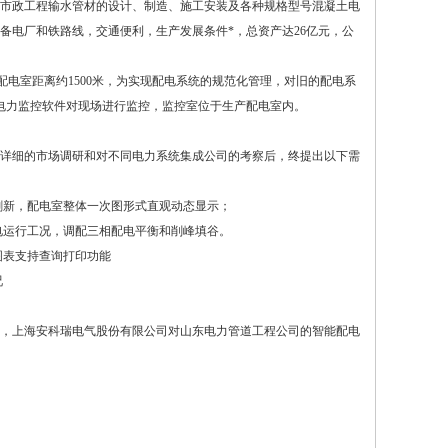
市政工程输水管材的设计、制造、施工安装及各种规格型号混凝土电
备电厂和铁路线，交通便利，生产发展条件*，总资产达26亿元，公
个配电室距离约1500米，为实现配电系统的规范化管理，对旧的配电系
00电力监控软件对现场进行监控，监控室位于生产配电室内。
详细的市场调研和对不同电力系统集成公司的考察后，终提出以下需
刷新，配电室整体一次图形式直观动态显示；
电运行工况，调配三相配电平衡和削峰填谷。
图表支持查询打印功能
况
，上海安科瑞电气股份有限公司对山东电力管道工程公司的智能配电