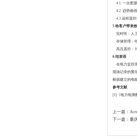
4.1. 一次
4.2. 趋
4.3 远程
5 给客户带来
实时性：人工
存储管理：纸
高压遥控：10
6 结束语
在电力监控系
现场记录的繁
根据建立的电
参考文献
[1]《电力电
上一篇：
Ac
下一篇：
重庆