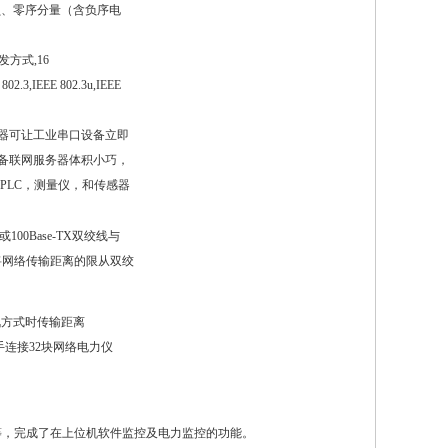
负、零序分量（含负序电
方式,16
.3,IEEE 802.3u,IEEE
服务器可让工业串口设备立即
口设备联网服务器体积小巧，
备，如PLC，测量仪，和传感器
100Base-TX双绞线与
，它将网络传输距离的限从双绞
通讯方式时传输距离
手连接32块网络电力仪
设计等，完成了在上位机软件监控及电力监控的功能。