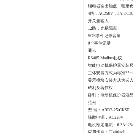
继电器输出触点，额定
4路，AC250V，3A;DC3
开关量输入
12路，光耦隔离
SOE事件记录容量
8个事件记录
通讯
RS485 Modbus协议
智能电动机保护器
安装尺
主体安装方式为标准35
显示模块安装方式为嵌入式，
砖利及著作权
砖利：电动机保护器液晶显示单
范例
型 号：ARD2-25/CKSR
辅助电源：AC220V
电机额定电流：6.3A~25
应用场合：三相电机