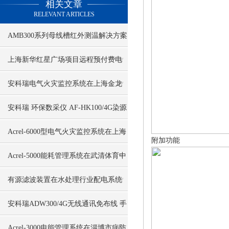
相关文章
RELEVANT ARTICLES
AMB300系列母线槽红外测温解决方案
南沙XX养殖项目案例分享
上海新华红星广场项目远程预付费电
能管理系统的设计与应用
安科瑞电气火灾监控系统在上海金龙
鱼大厦项目的应用
安科瑞 环保数采仪 AF-HK100/4G染源
在线监测数据采集传输仪
Acrel-6000型电气火灾监控系统在上海
附加功能
轨道交通项目应用
Acrel-5000能耗管理系统在武清体育中
心项目的应用
有源滤波装置在水处理行业配电系统
中的应用
安科瑞ADW300/4G无线通讯免布线 手
机电脑端看数据
Acrel-3000电能管理系统在淄博市病防