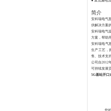
● 直流漏电
简介
安科瑞电气
供
解决方案
安科瑞电气
方案
，
帮助
安科瑞电气
生产工艺，
售
、
技术
支
公司
自2012
可持续发展
5G基站开口
您