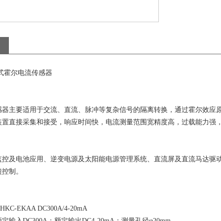
式霍尔电流传感器
感器主要适用于交流、直流、脉冲等复杂信号的隔离转换，通过霍尔效应原理
装置直接采集和接受，响应时间快，电流测量范围宽精度高，过载能力强
监控及电池应用、逆变电源及太阳能电源管理系统、直流屏及直流马达驱动
馈控制。
C-EKAA DC300A/4-20mA
输入DC300A；额定输出DC4-20mA；测量孔径φ20mm。