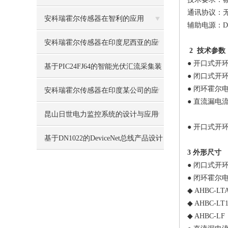
通讯协议：
什么？
安科瑞霍尔传感器在智利的应用
辅助电源：DC
安科瑞霍尔传感器在印度尼西亚的应
2 技术参数
● 开口式开
用
基于PIC24FJ64的智能光伏汇流采集装
● 闭口式开
● 闭环霍尔
置设计及应用
安科瑞霍尔传感器在印度某公司的应
● 直流漏电
用
昆山日世电力监控系统的设计与应用
● 开口式开
基于DN1022的DeviceNet总线产品设计
3 外形尺寸
● 闭口式开
● 闭环霍尔
◆ AHBC-LT
◆ AHBC-LT1
◆ AHBC-LF