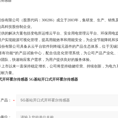
流传感器
股份有限公司
（
股票代码：300286
）
成立于2003年，集研发、生产、销售
的高科技股份制企业
。
提供
的解决方案包括变电所运维云平台、安全用电管理云平台、环保用电
用户实现能源可视化管理
，提高用能效率和
用能
安全，
为企业节能降耗和
股份有限公司具备从
云
平台软件到
终端
元器件的
产品生态体系
，
位
于无锡
拥有功能*的产品试验中心，配合信息化管理系统，为公司产品产业化
持团队，快速响应客户需求，
为用户提供
良好
的
服务
体验。
年
上市以来
一直保持稳定
增长，公司将
坚持稳健经营、持续创新，为电力
贡献力量。
式开环霍尔传感器
5G基站开口式开环霍尔传感器
产品：
的单位：