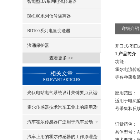
智能型BA系列电流传感器
BM100系列信号隔离器
详细介绍
BD100系列电量变送器
浪涌保护器
开口式/闭口
1 产品简介
查看更多 >>
功能：
霍尔电流传
相关文章
等各种采集
RELEVANT ARTICLES
光伏电站电气系统设计关键要点及运
应用范围：
适用于电流
维管理解决方案
霍尔传感器技术汽车工业上的应用及
号采集和反
在出租车计价器上的应用
汽车霍尔传感器广泛用于汽车发动
订货范例：
具体型号：AHK
机、底盘、车身控制系统
汽车上用的霍尔传感器的工作原理是
技术要求：额定