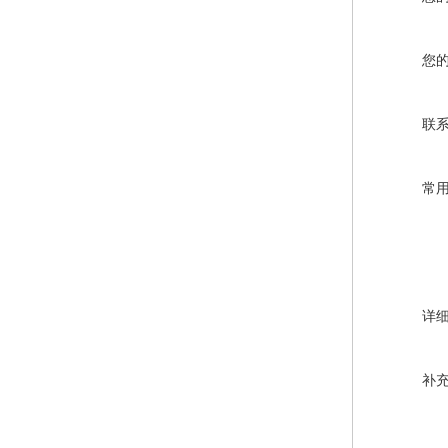
您
联
常
详
补