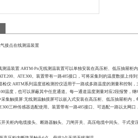
电气接点在线测温装置
n无线测温装置:ARTM-Pn无线测温装置可以单独安装在高压柜、低压抽屉
0、ATE200、ATE300。装置带有一路485接口，可将采集到的温度数据上传
度巡检仪:ARTM系列温度巡检测控仪适用于一路或多路温度的测量和控
t100温度，也可以屏蔽其中任意通道。每一通道温度测量对应2段报警，
采集触摸屏:无线测温触摸屏可以嵌入式安装在高压柜、低压抽屉柜内，每台
、ATE300三种传感器选配使用。装置带有一路485接口、可选配一路以太
压开关柜内电缆接头、断路器触头、刀闸开关、高压电缆中间头、干式变
面高压柜内断路器触头6点、母排3点无源无线测温