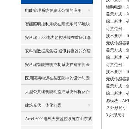
辅助电源：AC/
电能管理系统在惠氏公司的应用
显示方式：
综上所述，确定
智能照明控制系统在阳光东尚S5地块
订货范例：
技术要求：1
的设计与应用
安科瑞-2000电力监控系统在重庆江森
无线传感器
显示方式：
自控电池有限公司的应用
安科瑞数据采集器 通讯转换器的介绍
综上所述，确定
安科瑞智能照明控制系统在建宁县医
订货范例：
技术要求：1
院项目的设计与应用
医用隔离电源在某医院中的设计与应
无线传感器
显示方式：
用
大型公共建筑能耗监控系统分析及介
综上所述，确定
源模块：ARTM
绍
建筑光伏一体化方案
2.外形尺寸
3 外形尺寸
Acrel-6000电气火灾监控系统在山东某