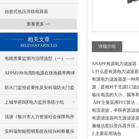
自愈式低压并联电容器
查看更多 >>
相关文章
RELEVANT ARTICLES
详细介绍
电能质量监测与治理选型（一）——
ANAPF有源电力滤波器
1.什么是有源电力滤波器
ANAPF有源电力滤波器
AFPM100/B消防电源在珠海横琴网球
有源电力滤波器是一种
中心项目的应用
源，是相对于无源LC滤
防火门监控必要性及安科瑞防火门监
输出电流的大小、频率
控系统产品各组件详细介绍
上城华府B区电力监控系统小结
APF主要采用FFT算
电流谐波，串联有源滤
浅谈《银川市人力资源社会保障局开
有源滤波器同无源滤波
遍做法是以变压器升压
展电气火灾综合治理工作实施方案
安科瑞智能照明系统在绍兴柯桥馨乐
2.主要应用场合