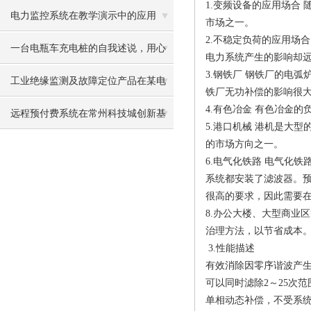
1.变频设备的应用场合
庭服务公寓项目的应用
电力监控系统在教学演示中的应用
市场之一。
2.不稳定负荷的应用场
一台电瓶车充电桩的自我述说，用心
电力系统产生的影响却
3.钢铁厂 钢铁厂的电
守卫一方充电消防安全
工业绝缘监测及故障定位产品在某电
铁厂无功补偿的影响很
4.有色冶金 有色冶金
站的应用
远程预付费系统在常州科技城创新基
5.港口机械 港机是大
的市场方向之一。
地创研港项目中的设计与应用
6.电气化铁路 电气化
系统都安装了滤波器。预
很高的要求，因此需要
8.办公大楼、大型商业
治理方法，以节省成本
3.性能描述
有效消除因零序谐波产
可以同时滤除2～25次
单相动态补偿，不受系