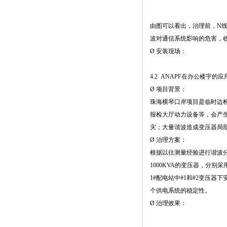
由图可以看出，治理前，N线
波对通信系统影响的危害，
Ø 安装现场：
4.2 ANAPF在办公楼宇的应
Ø 项目背景：
珠海横琴口岸项目是临时边检
报检大厅动力设备等，会产生
灾；大量谐波造成变压器局
Ø 治理方案：
根据以往测量经验进行谐波分析
1000KVA的变压器，分
1#配电站中#1和#2变压器下安
个供电系统的稳定性。
Ø 治理效果：