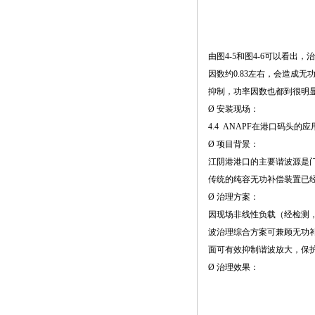
由图4-5和图4-6可以看出，
因数约0.83左右，会造成无
抑制，功率因数也都到很明
Ø 安装现场：
4.4 ANAPF在港口码头的应
Ø 项目背景：
江阴港港口的主要谐波源是
传统的纯容无功补偿装置已
Ø 治理方案：
因现场非线性负载（经检测
波治理综合方案可兼顾无功
面可有效抑制谐波放大，保
Ø 治理效果：