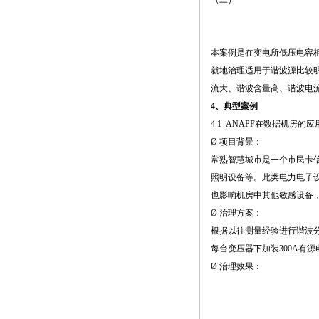
本案例是在变电所低压电容
就地治理适用于谐波源比较
流大、谐波含量高、谐波电
4、典型案例
4.1 ANAPF在数据机房的应
Ø 项目背景：
常熟智慧城市是一个市民卡
照明设备等。此类电力电子
也影响机房中其他敏感设备
Ø 治理方案：
根据以往测量经验进行谐波分
每台变压器下加装300A有源
Ø 治理效果：