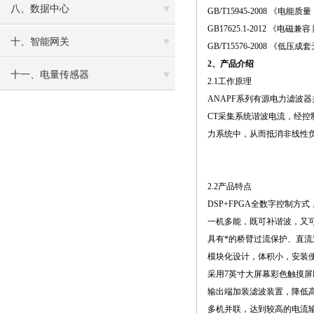
八、数据中心
GB/T15945-2008 《电
GB17625.1-2012 《电
十、智能网关
GB/T15576-2008 《低
2、产品介绍
十一、电量传感器
2.1工作原理
ANAPF系列有源电力滤波
CT采集系统谐波电流，经
力系统中，从而抵消非线性
2.2产品特点
DSP+FPGA全数字控制
一机多能，既可补谐波，又可
具有*的桥臂过流保护、直
模块化设计，体积小，安装
采用7英寸大屏幕彩色触摸
输出端加装滤波装置，降低
多机并联，达到较高的电流