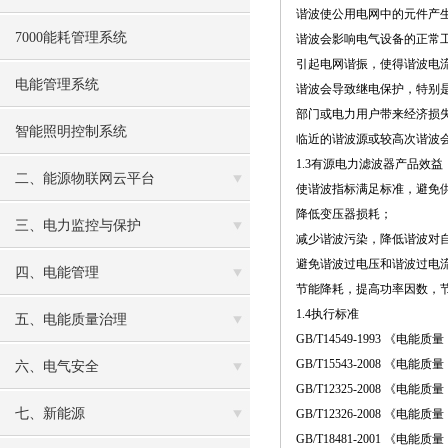
谐波使公用电网中的元件产
7000能耗管理系统
谐波会影响电气设备的正常
引起电网谐振，使得谐波电
电能管理系统
谐波会导致继电保护，特别
部门或电力用户带来经济损
智能照明控制系统
临近的谐波源或较高次谐波
1.3有源电力滤波器产品效益
二、能源物联网云平台
使谐波指标满足标准，避免
降低变压器损耗；
三、电力监控与保护
减少谐波污染，降低谐波对
避免谐波过电压和谐波过电
四、电能管理
节能降耗，提高功率因数，
1.4执行标准
五、电能质量治理
GB/T14549-1993 《电
GB/T15543-2008 《电
六、电气安全
GB/T12325-2008 《电
七、新能源
GB/T12326-2008 《电
GB/T18481-2001 《