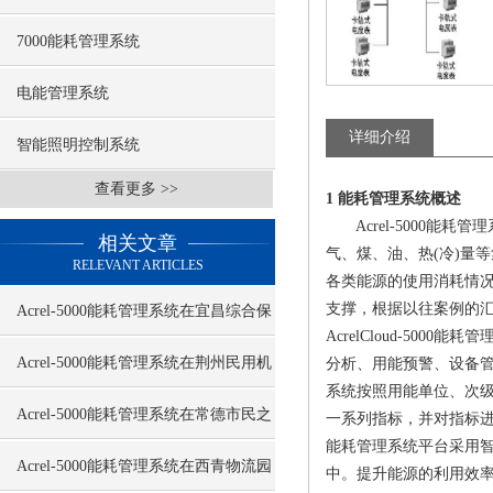
7000能耗管理系统
电能管理系统
详细介绍
智能照明控制系统
查看更多 >>
1 能耗管理系统概述
Acrel-5000能耗
相关文章
气、煤、油、热(冷)量
RELEVANT ARTICLES
各类能源的使用消耗情
支撑，根据以往案例的汇总
Acrel-5000能耗管理系统在宜昌综合保
AcrelCloud-5
税区及海关监管大楼的应用
Acrel-5000能耗管理系统在荆州民用机
分析、用能预警、设备
系统按照用能单位、次
场的应用
Acrel-5000能耗管理系统在常德市民之
一系列指标，并对指标
能耗管理系统平台采用
家的应用
Acrel-5000能耗管理系统在西青物流园
中。提升能源的利用效