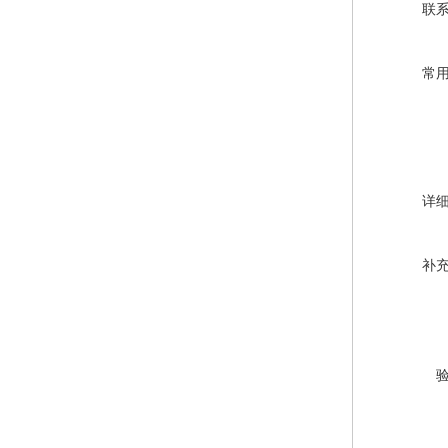
联
常
详
补