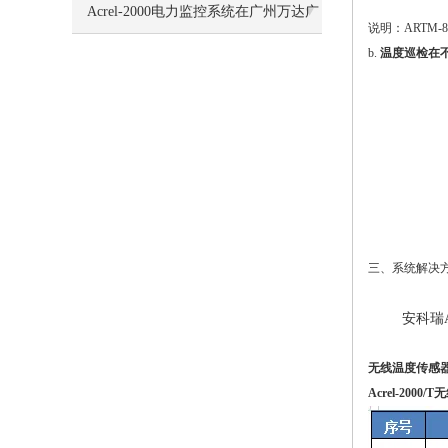
析
Acrel-2000电力监控系统在广州万达广
说明：ARTM-
b.
温度巡检在
场项目的应用
三、系统解决
安科瑞
无线温度传感
Acrel-2000