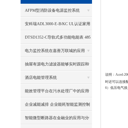
AFPM型消防设备电源监控系统
安科瑞ADL3000-E-B/KC UL认证家用
储能多功能表
DTSD1352-C导轨式多功能电能表 485
远程通讯
电力监控系统在嘉善万联城的应用
抽屉有源电力滤波器能够实时跟踪和
说明：
Acrel
补偿变化的谐波和无功功率
酒店电能管理系统
时还可以连接
6
）低压电气接
能效管理平台在污水处理厂中的应用
企业减能减排 企业能耗智能监测控制
系统
智能微型断路器在金融业的应用与分