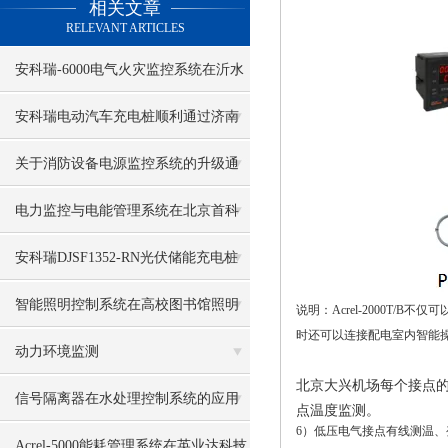
相关文章
RELEVANT ARTICLES
安科瑞-6000电气火灾监控系统在沂水
鲁南矿业项目中的应用
安科瑞电动汽车充电桩顺利通过济南
市静态交通云平台并网接入
关于消防设备电源监控系统的升级通
知
电力监控与电能管理系统在北京首科
大厦的应用
安科瑞DJSF1352-RN光伏储能充电桩
直流电能计量
智能照明控制系统在高校图书馆照明
说明：
Acrel-2000T/B不仅
时还可以连接配电室内智能
节能设计中的应用
动力环境监测
北京大兴机场每个接点
信号隔离器在水处理控制系统的应用
点温度监测。
6
）低压电气接点有线测温、
Acrel-5000能耗管理系统在英业达科技