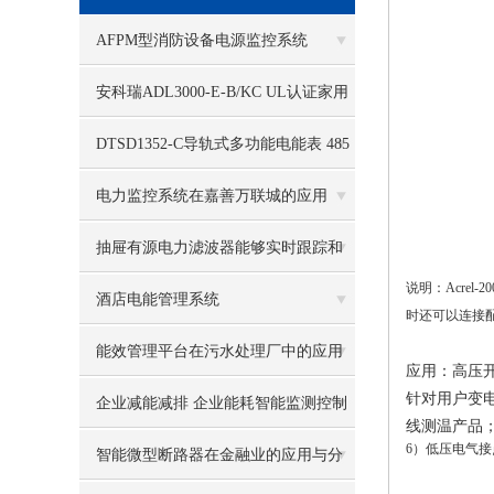
AFPM型消防设备电源监控系统
安科瑞ADL3000-E-B/KC UL认证家用
储能多功能表
DTSD1352-C导轨式多功能电能表 485
远程通讯
电力监控系统在嘉善万联城的应用
抽屉有源电力滤波器能够实时跟踪和
说明：
Acrel
补偿变化的谐波和无功功率
酒店电能管理系统
时还可以连接
能效管理平台在污水处理厂中的应用
应用：高压
针对用户变
企业减能减排 企业能耗智能监测控制
线测温产品
6
）低压电气接
系统
智能微型断路器在金融业的应用与分