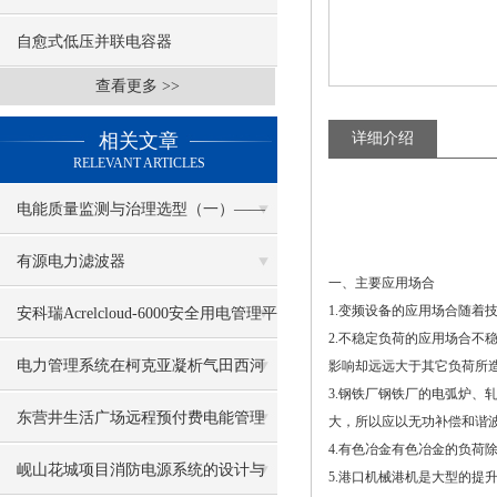
自愈式低压并联电容器
查看更多 >>
相关文章
详细介绍
RELEVANT ARTICLES
电能质量监测与治理选型（一）——
ANAPF有源电力滤波器
有源电力滤波器
一、主要应用场合
1.变频设备的应用场合随
安科瑞Acrelcloud-6000安全用电管理平
2.不稳定负荷的应用场合
台在新疆某地区的应用
电力管理系统在柯克亚凝析气田西河
影响却远远大于其它负荷所
3.钢铁厂钢铁厂的电弧炉
甫组综合调整地面工程的研究与应用
东营井生活广场远程预付费电能管理
大，所以应以无功补偿和谐
4.有色冶金有色冶金的负荷
系统的研究与应用
岘山花城项目消防电源系统的设计与
5.港口机械港机是大型的