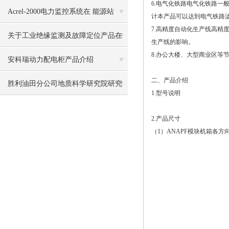
6.电气化铁路电气化铁路
应用
Acrel-2000电力监控系统在 能源站
计本产品可以达到电气铁路
7.高精度自动化生产线高
（河南）技改工程的应用
关于工业绝缘监测及故障定位产品在
生产线的影响。
8.办公大楼、大型商业区
某电站的应用
安科瑞动力配电柜产品介绍
二、产品介绍
胜利油田分公司地质科学研究院研究
1.型号说明
中心电力监控系统的设计与应用
2.产品尺寸
（1）ANAPF模块机箱各方