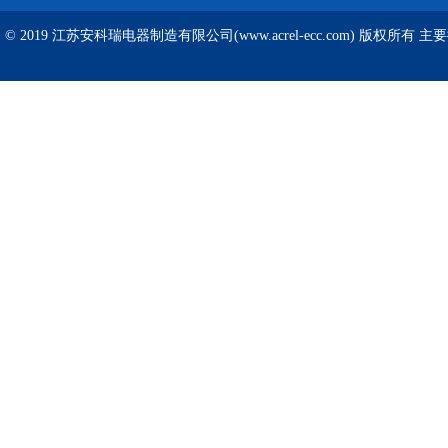
© 2019 江苏安科瑞电器制造有限公司(www.acrel-ecc.com) 版权所有 