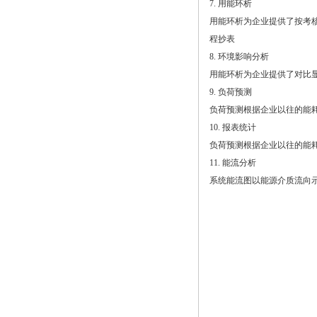
7. 用能环析
用能环析为企业提供了按考
程抄表
8. 环境影响分析
用能环析为企业提供了对比
9. 负荷预测
负荷预测根据企业以往的能
10. 报表统计
负荷预测根据企业以往的能
11. 能流分析
系统能流图以能源介质流向