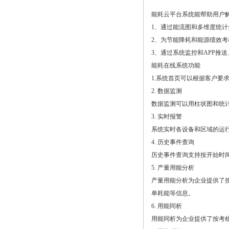
能耗云平台
系统能帮助用户
1、通过能流图和多维度统
2、为节能降耗和能源绩效
3、通过系统监控和APP推
能耗在线系统功能
1.系统首页可以根据客户要
2. 数据监测
数据监测可以用柱状图和统
3. 实时报警
系统实时各设备和区域的运
4. 历史事件查询
历史事件查询支持按开始时
5. 产量用能分析
产量用能分析为企业提供了
单耗能等信息。
6. 用能同析
用能同析为企业提供了按考