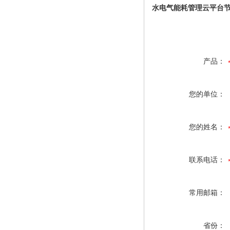
水电气能耗管理云平台
产品：
您的单位：
您的姓名：
联系电话：
常用邮箱：
省份：