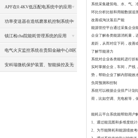
系统采集建筑电、水、气、
上的应用
APF在0.4KV低压配电系统中的应用
环比分析比较和用能数据追
改善或淘汰落后产能
功率变送器在造纸磨浆机控制系统中
能源管控平台通过采集企业
的应用
企业了解各类能源消耗量，
镇江检cha院能耗管理系统的应用
差距，从而对症下药，改善
电气火灾监控系统在贵阳金融中心B区
了解节能潜力
系统对企业各类能耗进行折
1-4#楼的应用
安科瑞微机保护装置、智能操控及无
实时掌握企业，车间，产线
势，帮助企业了解内部能效
线测温等产品在兰州助剂厂新建项目
负荷预测和控制
系统可以根据企业排产计划
的应用
荷，比如空调、充电桩等，
能耗云平台系统能帮助用户
1、通过能流图和多维度统
2、为节能降耗和能源绩效