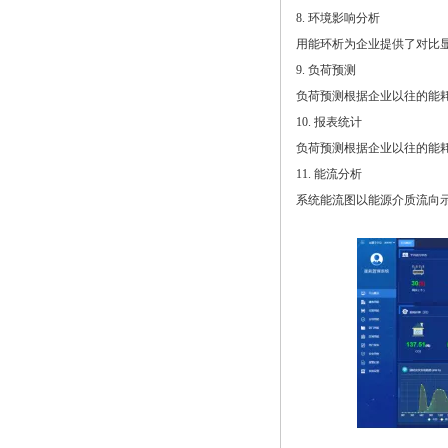
8. 环境影响分析
用能环析为企业提供了对比
9. 负荷预测
负荷预测根据企业以往的能
10. 报表统计
负荷预测根据企业以往的能
11. 能流分析
系统能流图以能源介质流向