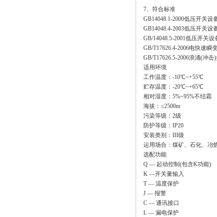
7、符合标准
GB14048.1-2000低压开
GB14048.4-2003低
GB/14048.5-2001
GB/T17626.4-2006电
GB/T17626.5-2006浪涌(
适用环境
工作温度：-10℃~+55℃
贮存温度：-20℃~+65℃
相对湿度：5%~95%不结霜
海拔：≤2500m
污染等级：2级
防护等级：IP20
安装类别：III级
运用场合：煤矿、石化、冶
选配功能
Q — 起动控制(包含K功能)
K —开关量输入
T — 温度保护
J — 报警
C — 通讯接口
L — 漏电保护