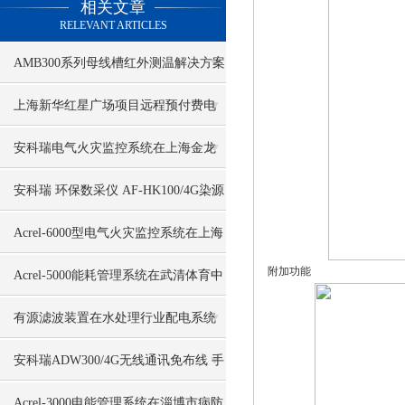
相关文章
RELEVANT ARTICLES
AMB300系列母线槽红外测温解决方案
南沙XX养殖项目案例分享
上海新华红星广场项目远程预付费电
能管理系统的设计与应用
安科瑞电气火灾监控系统在上海金龙
鱼大厦项目的应用
安科瑞 环保数采仪 AF-HK100/4G染源
在线监测数据采集传输仪
Acrel-6000型电气火灾监控系统在上海
附加功能
轨道交通项目应用
Acrel-5000能耗管理系统在武清体育中
心项目的应用
有源滤波装置在水处理行业配电系统
中的应用
安科瑞ADW300/4G无线通讯免布线 手
机电脑端看数据
Acrel-3000电能管理系统在淄博市病防