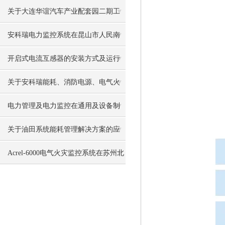
安科瑞预付费系统绝了
关于大连华谊汽车产业配套园二期工
程电力监控系统的设计与应用
安科瑞电力监控系统在昆山市人民南
路交通枢纽城市综合体商业中心地块
开启式电流互感器的安装方式及运行
的应用
要点
关于安科瑞能耗、消防电源、电气火
灾系统在苏州智选假日酒店的设计和
电力管理及电力监控在通用及设备制
应用
造行业错峰限电中的应用
关于油田系统能耗管理解决方案的应
用
Acrel-6000电气火灾监控系统在苏州北
环辅路隧道的应用