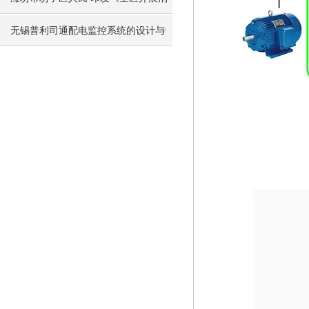
防大排查大整治工作方案》的通知
无锡普利司通配电监控系统的设计与
应用