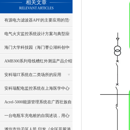
相关文章
RELEVANT ARTICLES
有源电力滤波器APF的主要应用的范
围一般在哪些场合呢？
电气火灾监控系统设计方案与典型应
用探讨
海门大学科技园（海门謇公湖科创中
心） 建筑能耗监测系统的应用
AMB300系列母线槽红外测温产品介绍
安科瑞IT系统在二类场所的应用
安科瑞配电监控系统在上海医学中心
项目中的应用
Acrel-5000能源管理系统在广西壮族自
治区交通运输厅项目的应用
一台电瓶车充电桩的自我述说，用心
守卫一方充电消防安全
潍坊市坊子区人民 印发《全区开展消