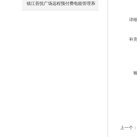
的应用
镇江吾悦广场远程预付费电能管理系
统的设计与应用
详
补
上一个