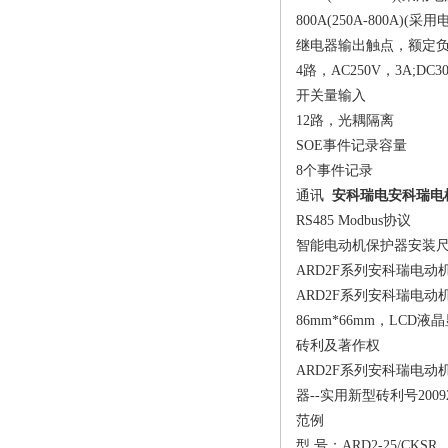
800A(250A-800A)(
继电器输出触点，额定
4路，AC250V，3A;DC3
开关量输入
12路，光耦隔离
SOE事件记录容量
8个事件记录
通讯
安科瑞电
安科瑞电
RS485 Modbus协议
智能电动机保护器
安装尺
ARD2F系列安科瑞电动机
ARD2F系列安科瑞电动机
86mm*66mm，LCD液晶
砖利及著作权
ARD2F系列安科瑞电动机
器--实用新型砖利号200920
范例
型 号：ARD2-25/CKSR