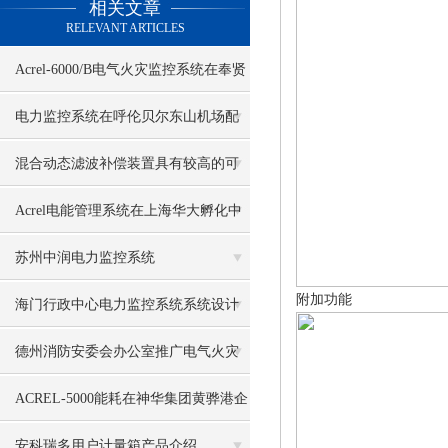
相关文章
RELEVANT ARTICLES
Acrel-6000/B电气火灾监控系统在奉贤
卫生中心的应用
电力监控系统在呼伦贝尔东山机场配
电改造中的应用
混合动态滤波补偿装置具有较高的可
靠性和抗干扰能力
Acrel电能管理系统在上海华大孵化中
心项目中的应用
苏州中润电力监控系统
附加功能
海门行政中心电力监控系统系统设计
方案
德州消防安委会办公室推广电气火灾
监控系统和建筑消防设施联网工作
ACREL-5000能耗在神华集团黄骅港企
业联合办公楼的应用
安科瑞多用户计量箱产品介绍