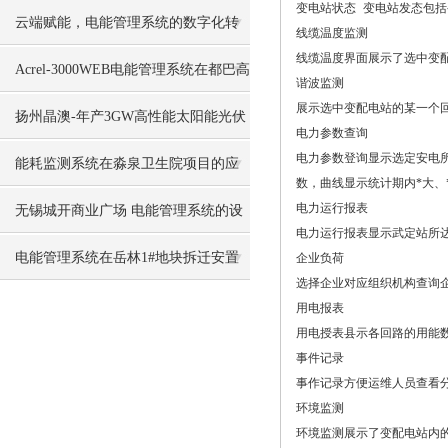
变电站状态 变电站发态包
统
云端赋能，电能管理系统的数字化转
线缆温度监测
线缆温度界面展示了选中变
型实践
Acrel-3000WEB电能管理系统在都巴高
谐波监测
展示选中变配电站的某一个
速的应用
扬州晶澳-年产3GW高性能太阳能光伏
电力参数查询
电力参数登询显示选定安电
组件项目电能管理系统的设计及应用
能耗监测系统在淼泉卫生院项目的应
数，曲线显示统计期内*大、
用
电力运行报表
无锡城开商业广场 电能管理系统的设
电力运行报表显示武定站所
计与应用
电能管理系统在岳林1#地块拆迁安置
企业负荷
选择企业对应组织机构查询
用房的设计与应用
用电报表
用电授表县示各回路的用能
事件记录
事作记录方便运维人员查看
环境监测
环境监测展示了变配电站内